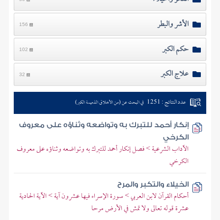
الأشر والبطر
156
حكم الكبر
102
علاج الكبر
32
عدد النتائج : 1251
في البحث عن (من الأخلاق الذميمة الكبر)
إنكار أحمد للتبرك به وتواضعه وثناؤه على معروف
الكرخي
الآداب الشرعية > فصل إنكار أحمد للتبرك به وتواضعه وثناؤه على معروف
الكرخي
الخيلاء والتكبر والمرح
أحكام القرآن لابن العربي > سورة الإسراء فيها عشرون آية > الآية الحادية
عشرة قوله تعالى ولا تمش في الأرض مرحا