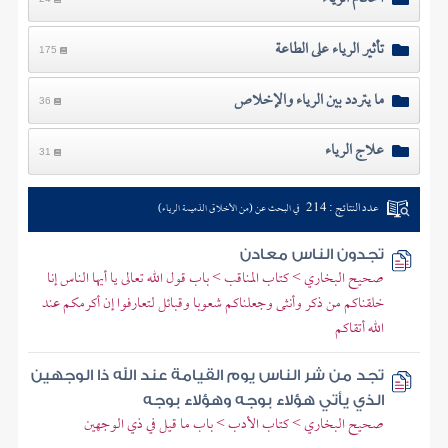
تأثير الرياء على الطاعة
175
ما يتردد بين الرياء والإخلاص
36
علاج الرياء
31
عدد النتائج : 214
في البحث عن (من الأخلاق الذميمة الرياء)
تجدون الناس معادن
صحيح البخاري > كتاب المناقب > باب قول الله تعالى يا أيها الناس إنا
خلقناكم من ذكر وأنثى وجعلناكم شعوبا وقبائل لتعارفوا إن أكرمكم عند
الله أتقاكم
تجد من شر الناس يوم القيامة عند الله ذا الوجهين
الذي يأتي هؤلاء بوجه وهؤلاء بوجه
صحيح البخاري > كتاب الأدب > باب ما قيل في ذي الوجهين