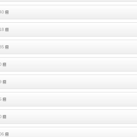
540
218
185
80
19
15
60
106