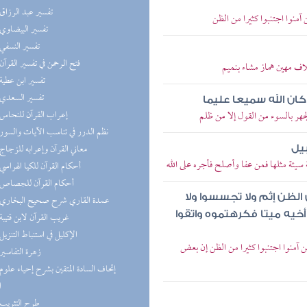
(4) تفسير عبد الرزاق
آمنوا اجتنبوا كثيرا من الظن
(4) تفسير البيضاوي
(4) تفسير النسفي
(4) فتح الرحمن في تفسير القرآن
اف مهين هماز مشاء بنميم
(4) تفسير ابن عطية
(4) تفسير السعدي
كان الله سميعا عليما
(4) إعراب القرآن للنحاس
لجهر بالسوء من القول إلا من ظلم
(4) نظم الدرر في تناسب الآيات والسور
(3) معاني القرآن وإعرابه للزجاج
يل
سيئة مثلها فمن عفا وأصلح فأجره على الله
(2) أحكام القرآن للكيا الهراسي
(2) أحكام القرآن للجصاص
ض الظن إثم ولا تجسسوا ولا
(2) عمدة القاري شرح صحيح البخاري
يه ميتا فكرهتموه واتقوا
(2) غريب القرآن لابن قتيبة
(2) الإكليل في استنباط التنزيل
ن آمنوا اجتنبوا كثيرا من الظن إن بعض
(1) زهرة التفاسير
ا
(1) طرح التثريب