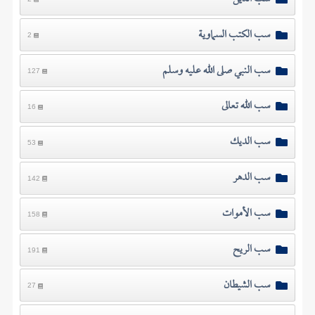
سب الكتب السماوية
2
سب النبي صلى الله عليه وسلم
127
سب الله تعالى
16
سب الديك
53
سب الدهر
142
سب الأموات
158
سب الريح
191
سب الشيطان
27