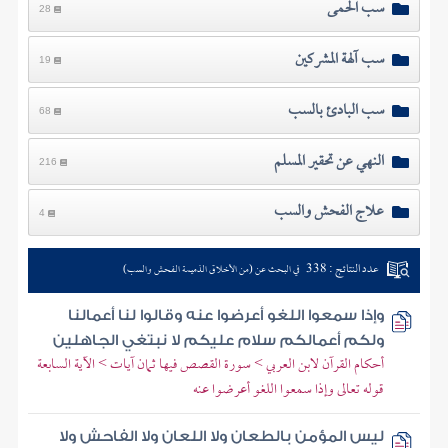
سب الحمى
28
سب آلهة المشركين
19
سب البادئ بالسب
68
النهي عن تحقير المسلم
216
علاج الفحش والسب
4
عدد النتائج : 338
في البحث عن (من الأخلاق الذميمة الفحش والسب)
وإذا سمعوا اللغو أعرضوا عنه وقالوا لنا أعمالنا
ولكم أعمالكم سلام عليكم لا نبتغي الجاهلين
أحكام القرآن لابن العربي > سورة القصص فيها ثمان آيات > الآية السابعة
قوله تعالى وإذا سمعوا اللغو أعرضوا عنه
ليس المؤمن بالطعان ولا اللعان ولا الفاحش ولا