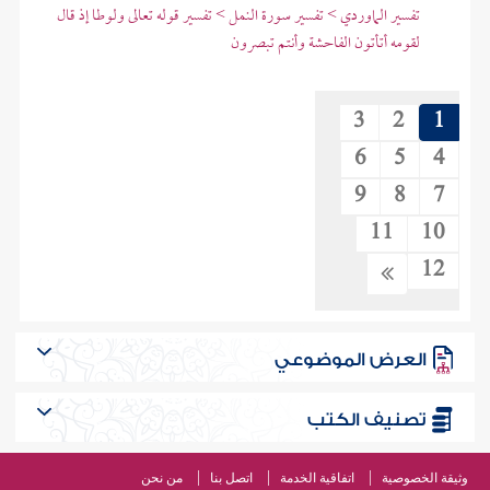
تفسير الماوردي > تفسير سورة النمل > تفسير قوله تعالى ولوطا إذ قال
لقومه أتأتون الفاحشة وأنتم تبصرون
3
2
1
6
5
4
9
8
7
11
10
12
العرض الموضوعي
تصنيف الكتب
وثيقة الخصوصية
اتفاقية الخدمة
اتصل بنا
من نحن