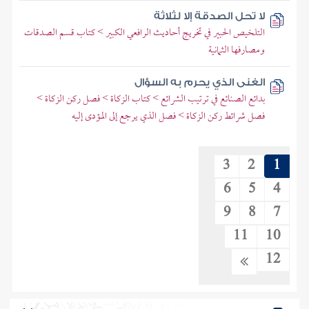
لا تحل الصدقة إلا لثلاثة
التلخيص الحبير في تخريج أحاديث الرافعي الكبير > كتاب قسم الصدقات
ومصارفها الثمانية
الغنى الذي يحرم به السؤال
بدائع الصنائع في ترتيب الشرائع > كتاب الزكاة > فصل ركن الزكاة >
فصل شرائط ركن الزكاة > فصل الذي يرجع إلى المؤدى إليه
3
2
1
6
5
4
9
8
7
11
10
12