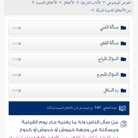
العرض الموضوعي
الآداب الشرعية
الأخلاق
الأخلاق الذميمة
تراجم الأعلام
من الأخلاق الذميمة المسألة
مسألة الغني
244
مسألة الفقير
752
السؤال المباح
278
السؤال المحرم
296
رد السائل
324
عدد النتائج : 340
في البحث عن (من الأخلاق الذميمة المسألة)
من سأل الناس وله ما يغنيه جاء يوم القيامة
ومسألته في وجهه خموش أو خدوش أو كدوح
سنن الترمذي > كتاب الزكاة عن رسول الله صلى الله عليه وسلم > باب ما