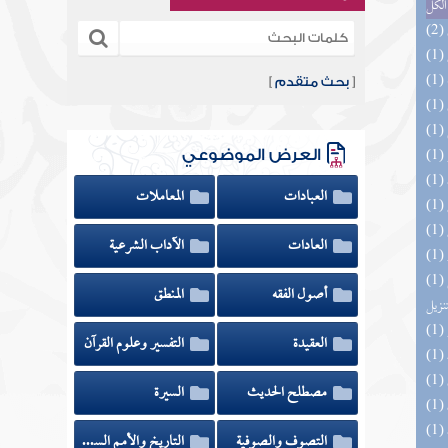
الكل
[
بحث متقدم
]
العرض الموضوعي
العبادات
المعاملات
العادات
الآداب الشرعية
(1) التحصيل لفوائد كتاب التفصيل الجامع
أصول الفقه
المنطق
تنزيل
العقيدة
التفسير وعلوم القرآن
مصطلح الحديث
السيرة
التصوف والصوفية
التاريخ والأمم السابقة