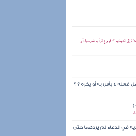
 إلى انتهائها > فروع قرأ بالفارسية أو
 فعله لا بأس به أو يكره ؟ ؟
)
اء
ديه في الدعاء لم يردهما حتى