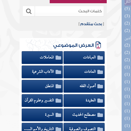
الكل
[
بحث متقدم
]
(2) إتحاف السادة المتقين بشرح إحياء علوم
لدين
العرض الموضوعي
العبادات
المعاملات
العادات
الآداب الشرعية
أصول الفقه
المنطق
العقيدة
التفسير وعلوم القرآن
مصطلح الحديث
السيرة
التصوف والصوفية
التاريخ والأمم السابقة