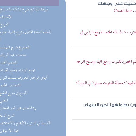
راحتيك على وجهك
(5) مرقاة المفاتيح شرح مشكاة المصابيح
اب صفة الصلاة
(3) الإنصاف
(2) الفروع
وت > المسألة الخامسة رفع اليدين في
ا
(2) المجموع شرح المهذب
(2) مصنف عبد الرزاق
 الجهر بالقنوت ورفع اليد ومسح الوجه
(2) المعجم الكبير
(1) مجمع الزاوئد ومنبع الفوائد
(1) البحر الزخار المعروف بمسند البزار
 فيها > مسألة القنوت مسنون في الوتر >
(1) التلخيص الحبير
(1) المبدع في شرح المقنع
(1) المغني
ن بطونهما نحو السماء
(1) رد المحتار على الدر المختار
(1) شرح السنة
(1) الأوسط في السنن والإجماع والاختلاف
(1) تحفة الأحوذي