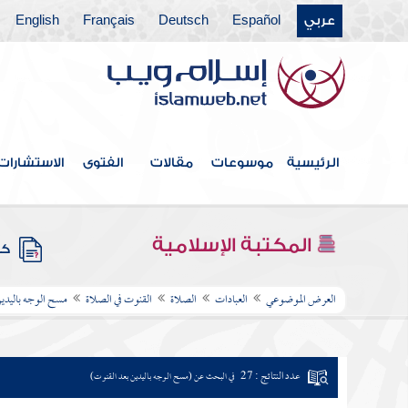
عربي
Español
Deutsch
Français
English
الرئيسية
موسوعات
مقالات
الفتوى
الاستشارات
المكتبة الإسلامية
كتب
العرض الموضوعي
العبادات
الصلاة
القنوت في الصلاة
مسح الوجه باليدين
عدد النتائج : 27
في البحث عن (مسح الوجه باليدين بعد القنوت)