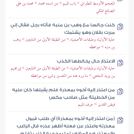
المعجم الأوسط للطبراني > باب الميم > من اسمه محمد > محمد بن علي
الصائغ المكي
كنت جالسا مع وهب بن منبه فأتاه رجل فقال إني
مررت بفلان وهو يشتمك
حلية الأولياء وطبقات الأصفياء > من الطبقة الأولى من التابعين > وهب
بن منبه > مواعظه
الاعتذار حال يخالطها الكذب
حلية الأولياء وطبقات الأصفياء > من الطبقة الأولى من التابعين > إبراهيم
بن يزيد النخعي > ما ورد عنه من التفسير وشئ من مواعظه
من اعتذر إليه أخوه بمعذرة فلم يقبلها كان عليه
من الخطيئة مثل صاحب مكس
فيض القدير > حرف الميم
(من اعتذر إليه أخوه بمعذرة) أي طلب قبول
معذرته واعتذر عن فعله أظهر عذره قال الراغب
والمعتذر هو المظهر لما يمحو به الذنب (فلم