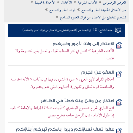
العرض الموضوعي
الآداب الشرعية
الأخلاق
الأخلاق الحميدة
تراجم الأعلام
من الأخلاق الحميدة العفو والتسامح
فوائد العفو والتسامح
تشجيع المخطئ على الاعتذار من فوائد العفو والتسامح
عدد النتائج : 18
في البحث عن (تشجيع المخطئ على الاعتذار من فوائد العفو والتسامح)
الاعتذار إلى ولاة الأمور وغيرهم
الآداب الشرعية > فصل في نشر السنة بالقول والعمل بغير خصومة ولا
عنف
العفو عن الجرم
أحكام القرآن لابن العربي > سورة الشورى فيها ثمان آيات > الآية الخامسة
والسادسة قوله تعالى والذين إذا أصابهم البغي هم ينتصرون
اعتذار من وقع منه خطأ في الظاهر
فتح الباري شرح صحيح البخاري > أبواب صلاة الجماعة والإمامة > باب
إذا طول الإمام وكان للرجل حاجة فخرج فصلى
عفوا تعف نساؤكم وبروا آباءكم تبركم أبناؤكم