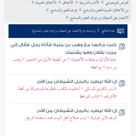
العرض الموضوعي
الآداب الشرعية
الأخلاق
الأخلاق الحميدة
تراجم الأعلام
من الأخلاق الحميدة العفو والتسامح
فوائد العفو والتسامح
الانتصار على الشيطان من فوائد العفو والتسامح
عدد النتائج : 3
في البحث عن (الانتصار على الشيطان من فوائد العفو والتسامح)
كنت جالسا مع وهب بن منبه فأتاه رجل فقال إني
مررت بفلان وهو يشتمك
حلية الأولياء وطبقات الأصفياء > من الطبقة الأولى من التابعين > وهب
بن منبه > مواعظه
إن الله ليطرد بالرجل الشيطان من الآدر
السنن الكبرى للنسائي > أحاديث الكتب المفقودة المستدركة من تحفة
الأشراف > كتاب المواعظ
إن الله ليطرد بالرجل الشيطان من الآدر
الزهد لابن المبارك > باب صلاح أهل البيت عند استقامة الرجل