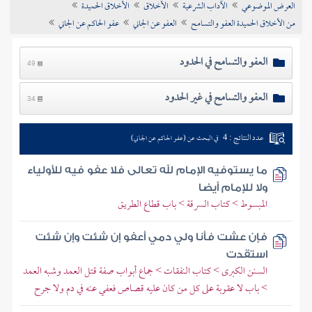
العرض الموضوعي
الآداب الشرعية
الأخلاق
الأخلاق الحميدة
تراجم الأعلام
من الأخلاق الحميدة العفو والتسامح
العفو عن الجاني
عفو الحاكم عن الجاني
العفو والتسامح في الحدود
49
العفو والتسامح في غير الحدود
34
عدد النتائج : 4
في البحث عن (عفو الحاكم عن الجاني)
ما يستوفيه الإمام لله تعالى فلا عفو فيه للأولياء
ولا للإمام أيضا
المبسوط > كتاب السرقة > باب قطاع الطريق
فإن عشت فأنا ولي دمي أعفو إن شئت وإن شئت
استقدت
السنن الكبرى > كتاب النفقات > جماع أبواب صفة قتل العمد وشبه العمد
> باب لا عقوبة على كل من كان عليه قصاص فعفي عنه في دم ولا جرح