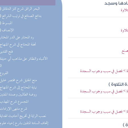
ادها وسجد
(23) البحر الرائق شرح كنز الدقائق
لاوة
(20) بدائع الصنائع في ترتيب الشرائع
(15) المبسوط
لاوة
(10) الإنصاف
(9) رد المحتار على الدر المختار
(8) تحفة المحتاج في شرح المنهاج
يصنع
(7) فتح القدير
ال
لاوة > فصل في سبب وجوب السجدة
(7) الفروع
(4) منح الجليل شرح مختصر خليل
التلاوة )
(3) نهاية المحتاج إلى شرح المنهاج
لاوة > فصل في سبب وجوب السجدة
(3) روضة الطالبين وعمدة المفتين
(3) المجموع شرح المهذب
(2) شرح منتهى الإرادات
لاوة > فصل في سبب وجوب السجدة
(2) نصب الراية في تخريج أحاديث الهداية
 )