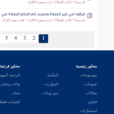
المبسوط > كتاب الصلاة > باب سجود التلاوة
قرأها في غير الصلاة وسجد ثم افتتح الصلاة في 
المبسوط > كتاب الصلاة > باب سجود التلاوة > عدد سجود القرآن
5
4
3
2
1
محاور رئيسية
محاور فرعية
موسوعات
المكتبة
الرحمة المهد
صوتيات
المواريث
واحة رمضان
مقالات
بنين وبنات
نسك
فتاوى
للشباب فقط
استشارات