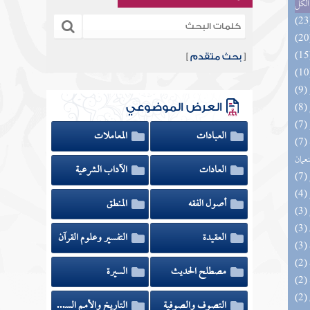
الكل
[
بحث متقدم
]
العرض الموضوعي
العبادات
المعاملات
(7) الأشباه والنظائر على مذاهب أبي حنيفة
نعمان
العادات
الآداب الشرعية
أصول الفقه
المنطق
العقيدة
التفسير وعلوم القرآن
مصطلح الحديث
السيرة
(2) إتحاف السادة المتقين بشرح إحياء علوم
التصوف والصوفية
التاريخ والأمم السابقة