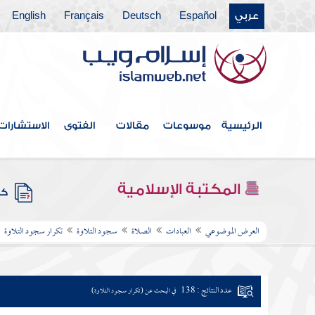
عربي
Español
Deutsch
Français
English
الرئيسية
موسوعات
مقالات
الفتوى
الاستشارات
المكتبة الإسلامية
كتب
العرض الموضوعي
العبادات
الصلاة
سجود التلاوة
تكرار سجود التلاوة
عدد النتائج : 138
في البحث عن (تكرار سجود التلاوة)