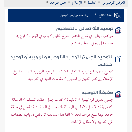
العرض الموضوعي
العقيدة
الإسلام
معنى التوحيد
تراجم الأعلام
عدد النتائج : 112
في البحث عن (معنى التوحيد)
توحيد الله تعالى بالتعظيم
مواهب الجليل في شرح مختصر الشيخ خليل > باب في اليمين > فرع إذا
حلف على رجل ليفعلن فامتنع
التوحيد الجامع لتوحيد الألوهية والربوبية أو توحيد
أحدهما
مجموع فتاوى ابن تيمية > العقيدة > كتاب توحيد الربوبية > رسالة شيخ
الإسلام إلى نصر الدين بن المنجى > مقامات العبد في التوحيد
حقيقة التوحيد
مجموع فتاوى ابن تيمية > العقيدة > كتاب مجمل اعتقاد السلف > الرسالة
التدمرية > الأصل الأول في الرسالة التوحيد في الصفات > فصل في خاتمة
جامعة فيها سبع قواعد نافعة > القاعدة السادسة لا يكفي في باب الصفات
نفي التشبيه ولا مطلق الإثبات