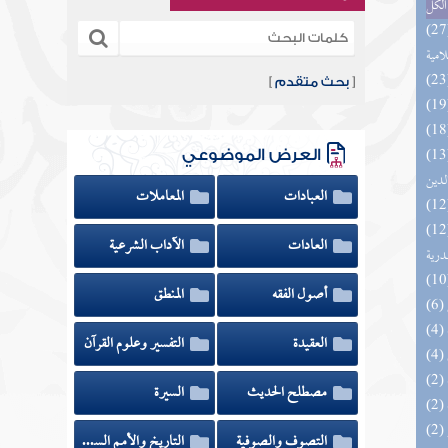
الكل
تلبيس الجهمية في تأسيس بدعهم
لامية
[
بحث متقدم
]
 السادة المتقين بشرح إحياء علوم
العرض الموضوعي
لدين
العبادات
المعاملات
السنة النبوية في نقض كلام الشيعة
العادات
الآداب الشرعية
درية
أصول الفقه
المنطق
العقيدة
التفسير وعلوم القرآن
مصطلح الحديث
السيرة
التصوف والصوفية
التاريخ والأمم السابقة