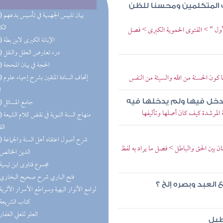
ف المتكلمين ومحسنا للظن
(27) بيان 
الك
لأول " > الفتوى الحموية الكبرى > فصل
(23) الإبانة الكبرى لابن بطة
(19) درء تعارض العقل والنقل
(18) الحجة في بيان المحجة
ا كون الحسنة من الله والسيئة من النفس
(13) إتحاف
ا
(12) جامع المسائل
يدخل فيها ولم يدخلها فيه
لمرشدة كيف كان أصلها وتأليفها
(12) منهاج 
الق
(10) شرح أصول اعتقاد أهل السنة والجماعة
ان بين الحق والباطل > فصل ما يراد به لفظ
(6) الدين الخالص
(4) مجموع فتاوى ابن تيمية
(4) فتح الباري شرح صحيح البخاري
العبد وبصره إلخ ؟
(2) لوامع الأنوار البهية وسواطع الأسرار الأثرية
(2) كتاب الشريعة
(2) العلو للعلي الغفار
طيل