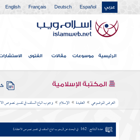
عربي
Español
Deutsch
Français
English
الرئيسية
موسوعات
مقالات
الفتوى
الاستشارات
المكتبة الإسلامية
كتب
العرض الموضوعي
العقيدة
الإسلام
وجوب اتباع السلف في تفسير نصوص الاع
عدد النتائج : 162
في البحث عن (وجوب اتباع السلف في تفسير نصوص الاعتقاد)