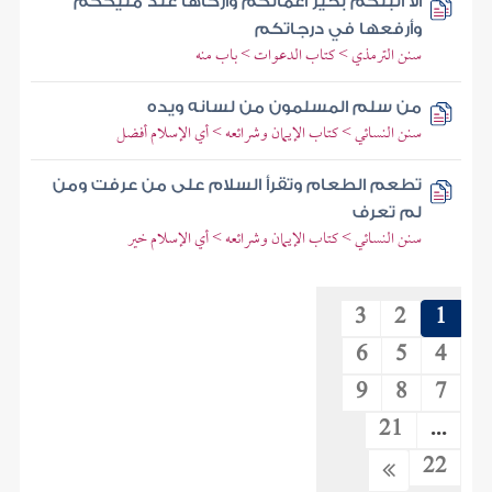
ألا أنبئكم بخير أعمالكم وأزكاها عند مليككم
وأرفعها في درجاتكم
سنن الترمذي > كتاب الدعوات > باب منه
من سلم المسلمون من لسانه ويده
سنن النسائي > كتاب الإيمان وشرائعه > أي الإسلام أفضل
تطعم الطعام وتقرأ السلام على من عرفت ومن
لم تعرف
سنن النسائي > كتاب الإيمان وشرائعه > أي الإسلام خير
3
2
1
6
5
4
9
8
7
21
...
22