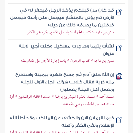
قد كان من قبلكم يؤخذ الرجل فيحفر له في
الأرض ثم يؤتى بالمنشار فيجعل على رأسه فيجعل
فرقتين ما يصرفه ذلك عن دينه
سنن أبي داود > كتاب الجهاد > باب في الأسير يكره على الكفر
نشأت يتيما وهاجرت مسكينا وكنت أجيرا لابنة
غزوان
سنن ابن ماجه > كتاب الرهون > باب إجارة الأجير على طعام بطنه
إن الله خلق آدم ثم مسح ظهره بيمينه واستخرج
منه ذرية فقال خلقت هؤلاء الجزء الأول للجنة
وبعمل أهل الجنة يعملون
مسند أحمد > مسند العشرة المبشرين بالجنة > مسند الخلفاء الراشدين > أول
مسند عمر بن الخطاب رضي الله عنه
فيما الرملان الآن والكشف عن المناكب وقد أطأ الله
الإسلام ونفى الكفر وأهله
مسند أحمد > مسند العشرة المبشرين بالجنة > مسند الخلفاء الراشدين > أول