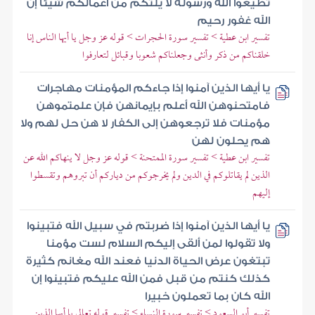
تطيعوا الله ورسوله لا يلتكم من أعمالكم شيئا إن
الله غفور رحيم
تفسير ابن عطية > تفسير سورة الحجرات > قوله عز وجل يا أيها الناس إنا
خلقناكم من ذكر وأنثى وجعلناكم شعوبا وقبائل لتعارفوا
يا أيها الذين آمنوا إذا جاءكم المؤمنات مهاجرات
فامتحنوهن الله أعلم بإيمانهن فإن علمتموهن
مؤمنات فلا ترجعوهن إلى الكفار لا هن حل لهم ولا
هم يحلون لهن
تفسير ابن عطية > تفسير سورة الممتحنة > قوله عز وجل لا ينهاكم الله عن
الذين لم يقاتلوكم في الدين ولم يخرجوكم من دياركم أن تبروهم وتقسطوا
إليهم
يا أيها الذين آمنوا إذا ضربتم في سبيل الله فتبينوا
ولا تقولوا لمن ألقى إليكم السلام لست مؤمنا
تبتغون عرض الحياة الدنيا فعند الله مغانم كثيرة
كذلك كنتم من قبل فمن الله عليكم فتبينوا إن
الله كان بما تعملون خبيرا
تفسير أبو السعود > تفسير سورة النساء > تفسير قوله تعالى يا أيها الذين