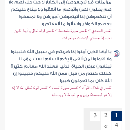
مؤمنات فلا ترجعوهن إلى الكفار لا هن حل لهم ولا
هم يحلون لهن وآتوهم ما أنفقوا ولا جناح عليكم
أن تنكحوهن إذا آتيتموهن أجورهن ولا تمسكوا
بعصم الكوافر واسألوا ما أنفقتم و
تفسير السعدي > تفسير سورة الممتحنة > تفسير قوله تعالى يا أيها الذين
آمنوا إذا جاءكم المؤمنات مهاجرات
يا أيها الذين آمنوا إذا ضربتم في سبيل الله فتبينوا
ولا تقولوا لمن ألقى إليكم السلام لست مؤمنا
تبتغون عرض الحياة الدنيا فعند الله مغانم كثيرة
كذلك كنتم من قبل فمن الله عليكم فتبينوا إن
الله كان بما تعملون خبيرا
تفسير في ظلال القرآن > تفسير سورة النساء > تفسير قوله تعالى الله لا إله
إلا هو ليجمعنكم إلى يوم القيامة لا ريب فيه
3
2
1
4