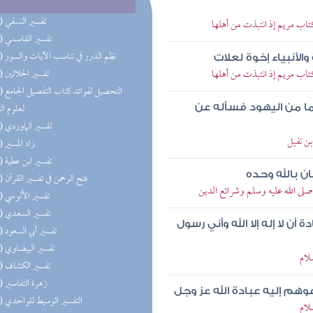
(96) تفسير النسفي
تاب مريم إذ انتبذت من أهلها
(95) تفسير القاسمي
(94) نظم الدرر في تناسب الآيات والسور
والأنبياء إخوة لعلات
تاب مريم إذ انتبذت من أهلها
(93) تفسير الجلالين
(92) التحص
لعلوم ال
ما من اليهود فسأله عن
(91) تفسير الماوردي
ن نفيل
(91) زاد المسير
(91) تفسير ابن عطية
ن بالله وحده
(91) فتح الرحمن في تفسير القرآن
صلى الله عليه وسلم وشرائع الدين
(91) تفسير الألوسي
(91) تفسير السعدي
 لا إله إلا الله وأني رسول
(91) تفسير أبي السعود
(91) تفسير البيضاوي
لام
(91) تفسير الكشاف
(83) زهرة التفاسير
هم إليه عبادة الله عز وجل
(76) التفسير الوسيط للواحدي
لام