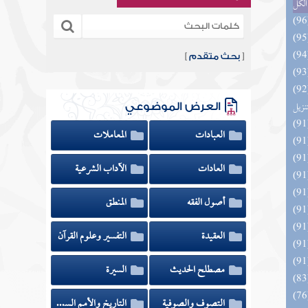
الكل
[
بحث متقدم
]
يل لفوائد كتاب التفصيل الجامع
تنزيل
العرض الموضوعي
العبادات
المعاملات
العادات
الآداب الشرعية
أصول الفقه
المنطق
العقيدة
التفسير وعلوم القرآن
مصطلح الحديث
السيرة
التصوف والصوفية
التاريخ والأمم السابقة