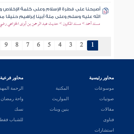
أصبحنا على فطرة الإسلام وعلى كلمة الإخلاص 
الله عليه وسلم وعلى ملة أبينا إبراهيم حنيفا 
مسند أحمد > مسند المكيين > حديث عبد الرحمن بن أبزى الخزاعي رضي ال
9
8
7
6
5
4
3
2
1
محاور رئيسية
محاور فرعية
موسوعات
المكتبة
الرحمة المهد
صوتيات
المواريث
واحة رمضان
مقالات
بنين وبنات
نسك
فتاوى
للشباب فقط
استشارات