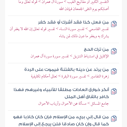
التفسير الكبير أو مفاتيح الغيب > سورة آل عمران > قوله تعالى وما
أصابكم يوم التقى الجمعان فبإذن الله
من فعل كذا فقد أشرك أو فقد كفر
تفسير القاسمي > تفسير سورة النساء > تفسير قوله تعالى إن الله لا يغفر أن
يشرك به ويغفر ما دون ذلك لمن يشاء
من ترك الحج
الإكليل في استنباط التنزيل > تفسير سورة سورة آل عمران
من يرتد عن دينه بالفتنة فيموت على الردة
زهرة التفاسير > تفسير سورة البقرة > تعالى أحكام تكليفية
أنكر خوارق العادات مطلقا للأنبياء وغيرهم فهذا
كافر باتفاق أهل الملل
جامع المسائل > مسألة عن الأحوال وأرباب الأحوال
من قال إني بريء من الإسلام فإن كان كاذبا فهو
كما قال وإن كان صادقا فلن يرجع إلى الإسلام