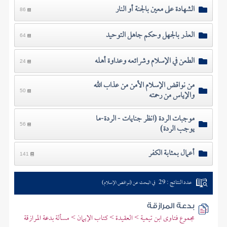
الشهادة على معين بالجنة أو النار
86
العذر بالجهل وحكم جاهل التوحيد
64
الطعن في الإسلام وشرائعه وعداوة أهله
24
من نواقض الإسلام الأمن من عذاب الله
والإياس من رحمته
50
موجبات الردة (انظر جنايات - الردة-ما
يوجب الردة)
56
أعمال بمثابة الكفر
141
عدد النتائج : 29
في البحث عن (نواقض الإسلام)
بدعة المرازقة
مجموع فتاوى ابن تيمية > العقيدة > كتاب الإيمان > مسألة بدعة المرازقة