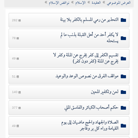
العرض الموضوعي
العقيدة
الإسلام
نواقض الإسلام
تراجم الأعلام
التحذير من رمي المسلم بالكفر بلا بينة
282
لا يكفر أحد من أهل القبلة بذنب ما لم
يستحله
78
تقسيم الكفر إلى كفر يخرج عن الملة وكفر لا
يخرج عن الملة (كفر دون كفر)
49
مواقف الفرق من نصوص الوعد والوعيد
51
لعن وتكفير المعين
140
حكم أصحاب الكبائر والفاسق الملي
377
الصلاة والجهاد والحج ماضيان إلى يوم
القيامة وراء كل بر وفاجر
49