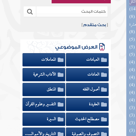
الكل
(8) إتحاف المهرة بالفوائد المبتكرة من أطراف
عشرة
[
بحث متقدم
]
العرض الموضوعي
العبادات
المعاملات
العادات
الآداب الشرعية
أصول الفقه
المنطق
العقيدة
التفسير وعلوم القرآن
مصطلح الحديث
السيرة
التصوف والصوفية
التاريخ والأمم السابقة