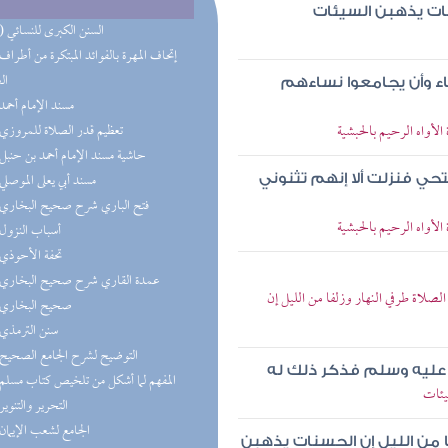
نات يذهبن السيئات
(14) السنن الكبرى للنسائي
ال
اء وأن يجامعوا نساءهم
(8) مسند الإمام أحمد
أواه الرحيم بالحبشية
(5) تعظيم قدر الصلاة للمروزي
(5) حاشية مسند الإمام أحمد بن حنبل
(5) مسند أبي يعلى الموصلي
حي فنزلت ألا إنهم تثنوني
(4) فتح الباري شرح صحيح البخاري
أواه الرحيم بالحبشية
(4) أسباب النزول
(4) تحفة الأحوذي
(4) عمدة القاري شرح صحيح البخاري
لاة طرفي النهار وزلفا من الليل إن
(4) صحيح البخاري
(4) سنن الترمذي
(3) التوضيح لشرح الجامع الصحيح
ه عليه وسلم فذكر ذلك له
(3) المفهم لما أشكل من تلخيص كتاب مسلم
يئات
(3) التحرير والتنوير
(3) الجامع لشعب الإيمان
فا من الليل إن الحسنات يذهبن