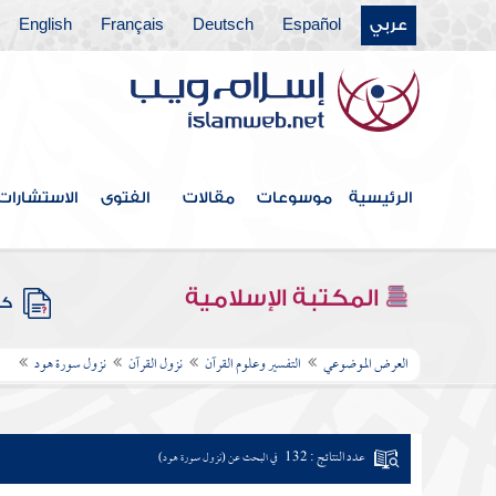
عربي
Español
Deutsch
Français
English
الرئيسية
موسوعات
مقالات
الفتوى
الاستشارات
المكتبة الإسلامية
كتب
العرض الموضوعي
التفسير وعلوم القرآن
نزول القرآن
نزول سورة هود
عدد النتائج : 132
في البحث عن (نزول سورة هود)