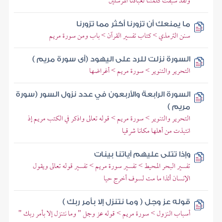
ولقد سبقت كلمتنا لعبادنا المرسلين
ما يمنعك أن تزورنا أكثر مما تزورنا
سنن الترمذي > كتاب تفسير القرآن > باب ومن سورة مريم
السورة نزلت للرد على اليهود (أى سورة مريم )
التحرير والتنوير > سورة مريم > أغراضها
السورة الرابعة والأربعون في عدد نزول السور (سورة
مريم )
التحرير والتنوير > سورة مريم > قوله تعالى واذكر في الكتب مريم إذ
انتبذت من أهلها مكانا شرقيا
وإذا تتلى عليهم آياتنا بينات
تفسير البحر المحيط > تفسير سورة مريم > تفسير قوله تعالى ويقول
الإنسان أئذا ما مت لسوف أخرج حيا
قوله عز وجل ( وما نتنزل إلا بأمر ربك )
أسباب النزول > سورة مريم > قوله عز وجل " وما نتنزل إلا بأمر ربك "