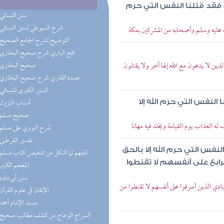
 فقد قتلنا النفس التي حرم
(9) سنن النسائي
(9) شرح السيوطي لسنن النسائي
عليه وسلم وأصحابه من المشركين بمكة
(9) التوضيح لشرح الجامع الصحيح
(8) فتح الباري شرح صحيح البخاري
ن لا يدعون مع الله إلها آخر ولا يقتلون
(7) صحيح البخاري
(6) عمدة القاري شرح صحيح البخاري
(5) السنن الكبرى للنسائي
(4) أسباب النزول
النفس التي حرم الله إلا
(4) صحيح مسلم
العذاب يوم القيامة ويخلد فيه مهانا
(4) شرح النووي على مسلم
(3) تفسير القرطبي
النفس التي حرم الله إلا بالحق
(3) المفهم لما أشكل من تلخيص كتاب مسلم
الرابع على أنفسهم لا تقنطوا
(3) المعجم الكبير
(2) سنن أبي داود
دي الذين أسرفوا على أنفسهم لا تقنطوا من
(2) الإتقان في علوم القرآن
(2) مسند الإمام أحمد