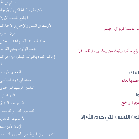
مسلم بن ال
(2) الانتباه لما قال الحاكم ولم يخرجاه
(2) الجامع لشعب الإيمان
(2) الأوسط في السنن والإجماع والاختلاف
ا متعمدا فجزاؤه جهنم
(2) عون المعبود
(1) حاشية مسند الإمام أحمد بن حنبل
(1) مجمع الزاوئد ومنبع الفوائد
غ ما أنزل إليك من ربك وإن لم تفعل فما
ال
(1) المعجم الأوسط
خلقك
(1) مسند أبي داود الطيالسي
عظمها بعده
(1) التفسير الوسيط للواحدي
(1) الدر المنثور
ا
هجرة والحج
(1) تفسير عبد الرزاق
(1) الناسخ والمنسوخ للنحاس
لون النفس التي حرم الله إلا
(1) الأحاديث المختارة
(1) الإيمان لابن منده
(1) التمهيد لما في الموطأ من المعاني والأسانيد