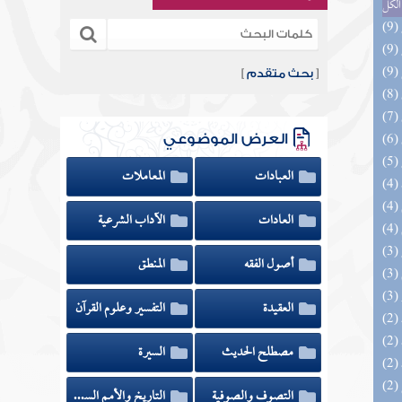
الكل
[
بحث متقدم
]
العرض الموضوعي
العبادات
المعاملات
العادات
الآداب الشرعية
أصول الفقه
المنطق
العقيدة
التفسير وعلوم القرآن
مصطلح الحديث
السيرة
(2) السراج الوهاج من كشف مطالب صحيح
التصوف والصوفية
التاريخ والأمم السابقة