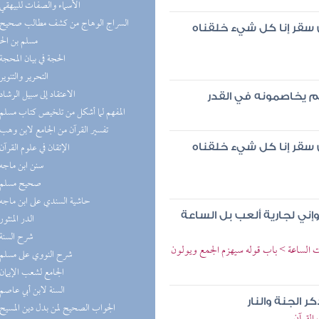
(1) الأسماء والصفات للبيهقي
سقر إنا كل شيء خلقناه
مسلم بن ال
(1) الحجة في بيان المحجة
(1) التحرير والتنوير
(1) الاعتقاد إلى سبيل الرشاد
م يخاصمونه في القدر
(1) المفهم لما أشكل من تلخيص كتاب مسلم
(1) تفسير القرآن من الجامع لابن وهب
(1) الإتقان في علوم القرآن
سقر إنا كل شيء خلقناه
(1) سنن ابن ماجه
(1) صحيح مسلم
(1) حاشية السندي على ابن ماجه
ني لجارية ألعب بل الساعة
(1) الدر المنثور
(1) شرح السنة
 الساعة > باب قوله سيهزم الجمع ويولون
(1) شرح النووي على مسلم
(1) الجامع لشعب الإيمان
(1) السنة لابن أبي عاصم
 الجنة والنار
(1) الجواب الصحيح لمن بدل دين المسيح