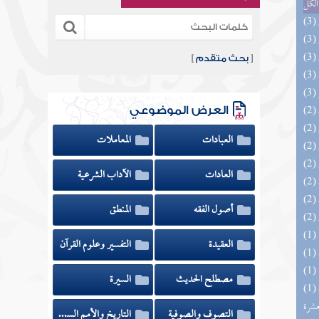
الكل
[
بحث متقدم
]
العرض الموضوعي
العبادات
المعاملات
العادات
الآداب الشرعية
أصول الفقه
المنطق
العقيدة
التفسير وعلوم القرآن
مصطلح الحديث
السيرة
(1) إتحاف المهرة بالفوائد المبتكرة من أطراف
عشرة
التصوف والصوفية
التاريخ والأمم السابقة