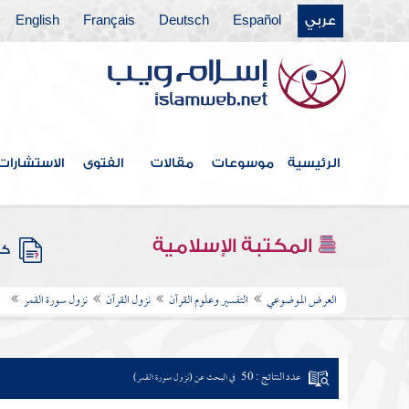
عربي
Español
Deutsch
Français
English
الرئيسية
موسوعات
مقالات
الفتوى
الاستشارات
المكتبة الإسلامية
كتب
العرض الموضوعي
التفسير وعلوم القرآن
نزول القرآن
نزول سورة القمر
عدد النتائج : 50
في البحث عن (نزول سورة القمر)