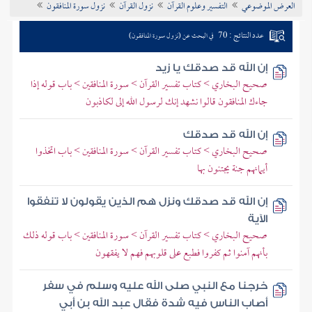
العرض الموضوعي
التفسير وعلوم القرآن
نزول القرآن
نزول سورة المنافقون
تراجم الأعلام
عدد النتائج : 70
في البحث عن (نزول سورة المنافقون)
إن الله قد صدقك يا زيد
صحيح البخاري > كتاب تفسير القرآن > سورة المنافقين > باب قوله إذا
جاءك المنافقون قالوا نشهد إنك لرسول الله إلى لكاذبون
إن الله قد صدقك
صحيح البخاري > كتاب تفسير القرآن > سورة المنافقين > باب اتخذوا
أيمانهم جنة يجتنون بها
إن الله قد صدقك ونزل هم الذين يقولون لا تنفقوا
الآية
صحيح البخاري > كتاب تفسير القرآن > سورة المنافقين > باب قوله ذلك
بأنهم آمنوا ثم كفروا فطبع على قلوبهم فهم لا يفقهون
خرجنا مع النبي صلى الله عليه وسلم في سفر
أصاب الناس فيه شدة فقال عبد الله بن أبي