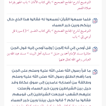
التوضيح لشرح الجامع الصحيح > باقي كتاب الأذان > باب الجهر بقراءة
صلاة الفجر
فلما سمعوا القرآن تسمعوا له فقالوا هذا الذي حال
بينكم وبين خبر السماء
التوضيح لشرح الجامع الصحيح > باقي كتاب التفسير > ( ) سورة قل
أوحي إلي > باب
قل أوحي إلي أنه [الجن ] وإنما أوحي إليه قول الجن
حاشية مسند الإمام أحمد بن حنبل > مسانيد أهل البيت > مسند عبد الله بن
العباس رضي الله تعالى عنهما
ما قرأ رسول الله صلى الله عليه وسلم على الجن
وما رآهم انطلق رسول الله صلى الله عليه وسلم
وطائفة من أصحابه عامدين إلى سوق عكاظ وقد
حيل بين الشياطين وبين خبر السماء وأرسلت
عليهم الشهب فرجعت الشياطين إلى قومهم
فقالوا ما لكم ؟ قالوا حيل بيننا وبين خبر السماء
صحيح ابن حبان > كتاب التاريخ > باب المعجزات > ذكر ما حيل بين