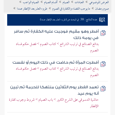
العرض الموضوعي
العبادات
الصيام
أقسام الصيام
الصيام الواجب
تراجم الأعلام
صوم رمضان
ما يوجب القضاء والكفارة في الصوم
طروء العذر بعد الإفطار عمدا
عدد النتائج : 38
في البحث عن (طروء العذر بعد الإفطار عمدا)
أفطر وهو مقيم فوجبت عليه الكفارة ثم سافر
في يومه ذلك
بدائع الصنائع في ترتيب الشرائع > كتاب الصوم > فصل حكم فساد
الصوم
أفطرت المرأة ثم حاضت في ذلك اليوم أو نفست
بدائع الصنائع في ترتيب الشرائع > كتاب الصوم > فصل حكم فساد
الصوم
تعمد الفطر يوم الثلاثين منتهكا للحرمة ثم تبين
أنه يوم عيد
حاشية الدسوقي على الشرح الكبير > باب الصيام > شروط وجوب كفارة
الإفطار