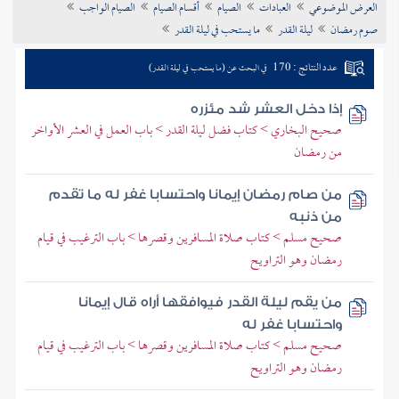
العرض الموضوعي
العبادات
الصيام
أقسام الصيام
الصيام الواجب
تراجم الأعلام
صوم رمضان
ليلة القدر
ما يستحب في ليلة القدر
عدد النتائج : 170
في البحث عن (ما يستحب في ليلة القدر)
إذا دخل العشر شد مئزره
صحيح البخاري > كتاب فضل ليلة القدر > باب العمل في العشر الأواخر
من رمضان
من صام رمضان إيمانا واحتسابا غفر له ما تقدم
من ذنبه
صحيح مسلم > كتاب صلاة المسافرين وقصرها > باب الترغيب في قيام
رمضان وهو التراويح
من يقم ليلة القدر فيوافقها أراه قال إيمانا
واحتسابا غفر له
صحيح مسلم > كتاب صلاة المسافرين وقصرها > باب الترغيب في قيام
رمضان وهو التراويح