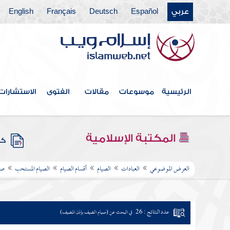
عربي
Español
Deutsch
Français
English
الرئيسية
موسوعات
مقالات
الفتوى
الاستشارات
المكتبة الإسلامية
كتب
العرض الموضوعي
العبادات
الصيام
أقسام الصيام
الصيام المستحب
صي
عدد النتائج : 26
في البحث عن (صيام الضيف بإذن المضيف)