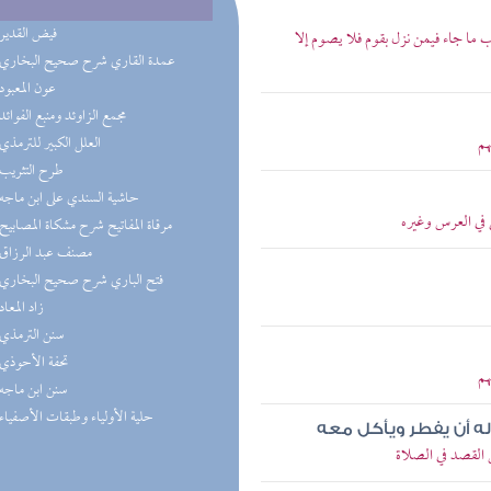
(4) فيض القدير
ما جاء فيمن نزل بقوم فلا يصوم إلا
(3) عمدة القاري شرح صحيح البخاري
(3) عون المعبود
(2) مجمع الزاوئد ومنبع الفوائد
هم
(2) العلل الكبير للترمذي
(2) طرح التثريب
(2) حاشية السندي على ابن ماجه
في العرس وغيره
(1) مرقاة المفاتيح شرح مشكاة المصابيح
(1) مصنف عبد الرزاق
(1) فتح الباري شرح صحيح البخاري
(1) زاد المعاد
(1) سنن الترمذي
(1) تحفة الأحوذي
هم
(1) سنن ابن ماجه
(1) حلية الأولياء وطبقات الأصفياء
ه أن يفطر ويأكل معه
 القصد في الصلاة