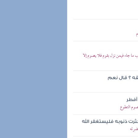
م
ما جاء فيمن نزل بقوم فلا يصوم إلا
فه ؟ قال نعم
أفطر
صوم التطوع
ثرت ذنوبه فليستغفر الله
ضرته