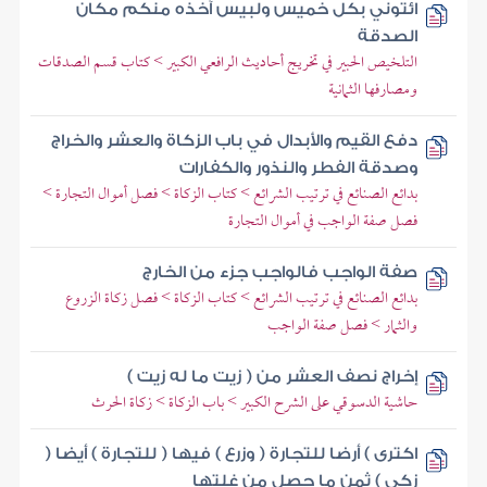
ائتوني بكل خميس ولبيس آخذه منكم مكان
الصدقة
التلخيص الحبير في تخريج أحاديث الرافعي الكبير > كتاب قسم الصدقات
ومصارفها الثمانية
دفع القيم والأبدال في باب الزكاة والعشر والخراج
وصدقة الفطر والنذور والكفارات
بدائع الصنائع في ترتيب الشرائع > كتاب الزكاة > فصل أموال التجارة >
فصل صفة الواجب في أموال التجارة
صفة الواجب فالواجب جزء من الخارج
بدائع الصنائع في ترتيب الشرائع > كتاب الزكاة > فصل زكاة الزروع
والثمار > فصل صفة الواجب
إخراج نصف العشر من ( زيت ما له زيت )
حاشية الدسوقي على الشرح الكبير > باب الزكاة > زكاة الحرث
اكترى ) أرضا للتجارة ( وزرع ) فيها ( للتجارة ) أيضا (
زكى ) ثمن ما حصل من غلتها