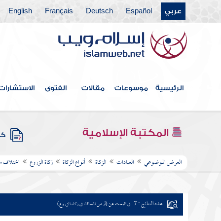
عربي
Español
Deutsch
Français
English
الرئيسية
موسوعات
مقالات
الفتوى
الاستشارات
المكتبة الإسلامية
كتب
العرض الموضوعي
العبادات
الزكاة
أنواع الزكاة
زكاة الزروع
اختلاف ما
عدد النتائج : 7
في البحث عن (أرض المساقاة في زكاة الزروع)