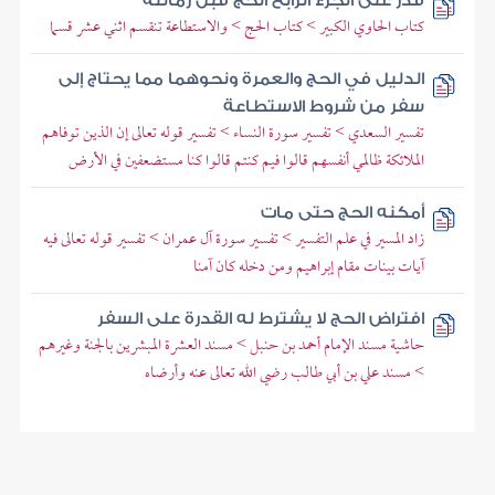
قدر على الجزء الرابع الحج قبل زمانته
كتاب الحاوي الكبير > كتاب الحج > والاستطاعة تنقسم اثني عشر قسما
الدليل في الحج والعمرة ونحوهما مما يحتاج إلى
سفر من شروط الاستطاعة
تفسير السعدي > تفسير سورة النساء > تفسير قوله تعالى إن الذين توفاهم
الملائكة ظالمي أنفسهم قالوا فيم كنتم قالوا كنا مستضعفين في الأرض
أمكنه الحج حتى مات
زاد المسير في علم التفسير > تفسير سورة آل عمران > تفسير قوله تعالى فيه
آيات بينات مقام إبراهيم ومن دخله كان آمنا
افتراض الحج لا يشترط له القدرة على السفر
حاشية مسند الإمام أحمد بن حنبل > مسند العشرة المبشرين بالجنة وغيرهم
> مسند علي بن أبي طالب رضي الله تعالى عنه وأرضاه