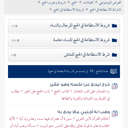
العرض الموضوعي
العبادات
الحج
شروط وجوب الحج
تراجم الأعلام
اشتراط الاستطاعة في الحج
شروط الاستطاعة في الحج
شروط الاستطاعة في الحج للرجال والنساء
19
شروط الاستطاعة في الحج للنساء خاصة
394
شرط الاستطاعة في الحج للخنثى
8
عدد النتائج : 10
في البحث عن (شروط الاستطاعة في الحج)
خرج ليحج عن نفسه وهو فقير
رد المحتار على الدر المختار > كتاب الحج > باب الحج عن الغير > مطلب
في الفرق بين العبادة والقربة والطاعة
وهب له أجنبي مالا يحج به
أحكام القرآن لابن العربي > سورة آل عمران فيها ست وعشرون آية > الآية
الخامسة عشرة قوله تعالى ولله على الناس حج البيت > مسألة وهب أباه أو