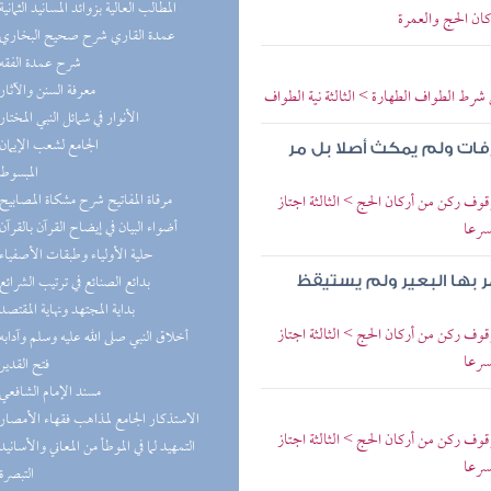
(2) المطالب العالية بزوائد المسانيد الثمانية
كان الحج والعمرة
(2) عمدة القاري شرح صحيح البخاري
(2) شرح عمدة الفقه
(1) معرفة السنن والآثار
ط الطواف الطهارة > الثالثة نية الطواف
(1) الأنوار في شمائل النبي المختار
(1) الجامع لشعب الإيمان
فات ولم يمكث أصلا بل مر
(1) المبسوط
(1) مرقاة المفاتيح شرح مشكاة المصابيح
ف ركن من أركان الحج > الثالثة اجتاز
(1) أضواء البيان في إيضاح القرآن بالقرآن
سرعا
(1) حلية الأولياء وطبقات الأصفياء
(1) بدائع الصنائع في ترتيب الشرائع
ر بها البعير ولم يستيقظ
(1) بداية المجتهد ونهاية المقتصد
ف ركن من أركان الحج > الثالثة اجتاز
(1) أخلاق النبي صلى الله عليه وسلم وآدابه
سرعا
(1) فتح القدير
(1) مسند الإمام الشافعي
(1) الاستذكار الجامع لمذاهب فقهاء الأمصار
ف ركن من أركان الحج > الثالثة اجتاز
(1) التمهيد لما في الموطأ من المعاني والأسانيد
سرعا
(1) التبصرة