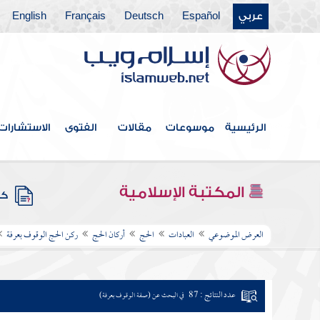
عربي
Español
Deutsch
Français
English
الرئيسية
موسوعات
مقالات
الفتوى
الاستشارات
المكتبة الإسلامية
كتب
العرض الموضوعي
العبادات
الحج
أركان الحج
ركن الحج الوقوف بعرفة
عدد النتائج : 87
في البحث عن (صفة الوقوف بعرفة)