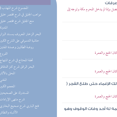
 عرفات
(11) المجموع شرح المهذب
صل وإذا لم يدخل المحرم مكة وتوجه إلى
(9) مواهب الجليل في شرح مختصر خليل
(4) منح الجليل شرح مختصر خليل
(4) المدونة
(4) البحر الزخار المعروف بمسند البزار
(4) حاشية الدسوقي على الشرح الكبير
(3) روضة الطالبين وعمدة المفتين
كان الحج والعمرة
(3) الفروع
(3) تحفة المحتاج في شرح المنهاج
(3) البحر الرائق شرح كنز الدقائق
كان الحج والعمرة
(3) المحلى بالآثار
(3) المغني
ك الإغماء حتى طلع الفجر (
(3) المعجم الكبير
(2) المستدرك على الصحيحين
كان الحج والعمرة
(2) شرح منتهى الإرادات
(2) فتح الباري شرح صحيح البخاري
مه له أحد وفات الوقوف وهو
(2) الأشباه والنظائر