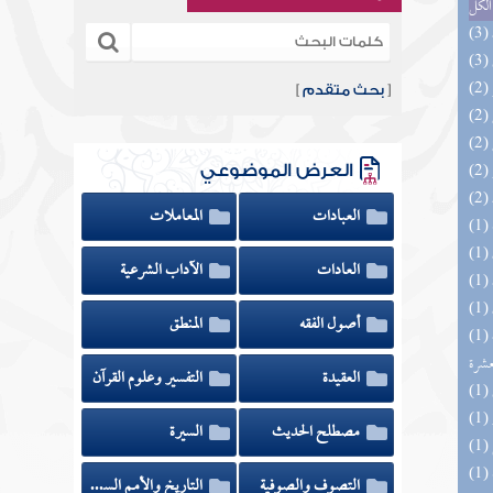
الكل
[
بحث متقدم
]
العرض الموضوعي
العبادات
المعاملات
العادات
الآداب الشرعية
أصول الفقه
المنطق
(1) إتحاف المهرة بالفوائد المبتكرة من أطراف
عشرة
العقيدة
التفسير وعلوم القرآن
مصطلح الحديث
السيرة
التصوف والصوفية
التاريخ والأمم السابقة