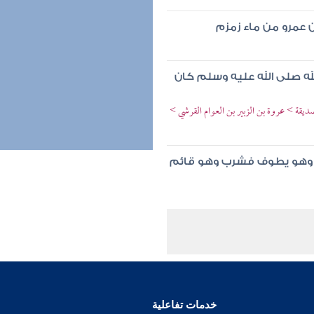
 عمرو من ماء زمزم
له صلى الله عليه وسلم كان
صديقة > عروة بن الزبير بن العوام القرشي >
زم وهو يطوف فشرب وهو قائم
خدمات تفاعلية