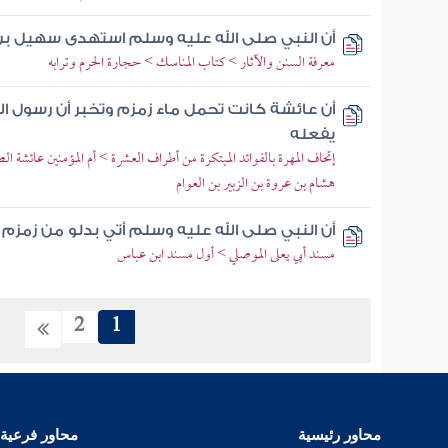
أن النبي صلى الله عليه وسلم استهدى سهيل بن
معرفة السنن والآثار > كتاب المناسك > حجارة الحرم وترابه
أن عائشة كانت تحمل ماء زمزم وتخبر أن رسول ال
يفعله
إتحاف المهرة بالفوائد المبتكرة من أطراف العشرة > أم المؤمنين عائشة ال
هشام بن عروة بن الزبير بن العوام
أن النبي صلى الله عليه وسلم أتي بدلو من زم
مسند أبي يعلى الموصلي > أول مسند ابن عباس
2
1
محاور رئيسية
محاور فرعية