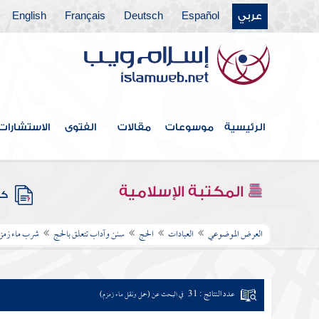
عربي
Español
Deutsch
Français
English
الرئيسية
موسوعات
مقالات
الفتوى
الاستشارات
المكتبة الإسلامية
كتب
العرض الموضوعي
العبادات
الحج
سنن وآداب تتعلق بالحج
شرب ماء زمزم
عدد النتائج : 31
في البحث عن (حمل ونقل ماء زمزم)