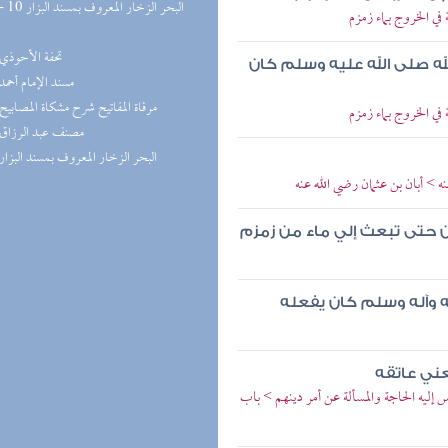
ي الخروج بماء زمزم
(1) تحفة الأحوذي
له صلى الله عليه وسلم كان
(1) مسند الإمام أحمد
(1) مرقاة المفاتيح شرح مشكاة المصابيح
ي الخروج بماء زمزم
(1) مصنف عبد الرزاق
(1) البحر الزخار المعروف بمسند البزار
ه > أبان بن عثمان رضي الله عنه
ين حتى تبعث إلي ماء من زمزم
يه وآله وسلم كان يفعله
عني عاتقه
يه الحاجة والمسألة عن أمر دينهم > باب