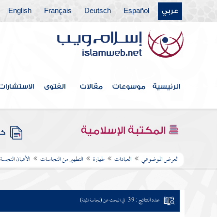
عربي
Español
Deutsch
Français
English
الرئيسية
موسوعات
مقالات
الفتوى
الاستشارات
المكتبة الإسلامية
كتب
العرض الموضوعي
العبادات
طهارة
التطهير من النجاسات
الأعيان النجسة
عدد النتائج : 39
في البحث عن (نجاسة الميتة)