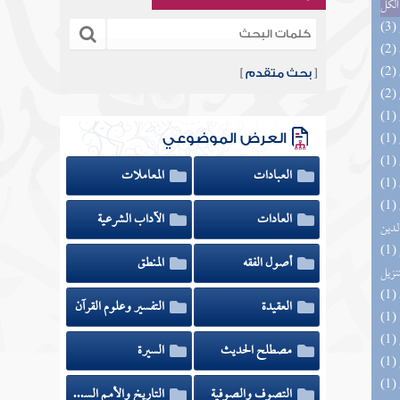
الكل
[
بحث متقدم
]
العرض الموضوعي
العبادات
المعاملات
(1) إتحاف السادة المتقين بشرح إحياء علوم
العادات
الآداب الشرعية
لدين
(1) التحصيل لفوائد كتاب التفصيل الجامع
أصول الفقه
المنطق
تنزيل
العقيدة
التفسير وعلوم القرآن
مصطلح الحديث
السيرة
التصوف والصوفية
التاريخ والأمم السابقة