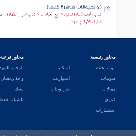
( والحيوانات طاهرة كلها)
كتاب إتحاف السادة المتقين > ربع العبادات > كتاب أسرار الطهارة ومهم
الطرف الأول في المزال
محاور رئيسية
محاور فرعية
موسوعات
المكتبة
الرحمة المهد
صوتيات
المواريث
واحة رمضان
مقالات
بنين وبنات
نسك
فتاوى
للشباب فقط
استشارات