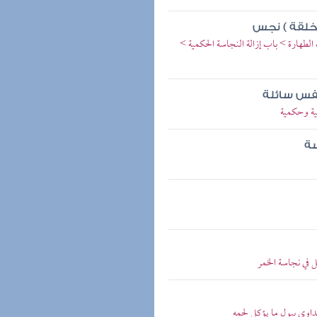
 خلقة ) نجس
الطهارة > باب إزالة النجاسة الحكمية >
 نفس سائلة
نية وحكمية
سة
 في نجاسة الخمر
تداوي ببول ما يؤكل لحمه