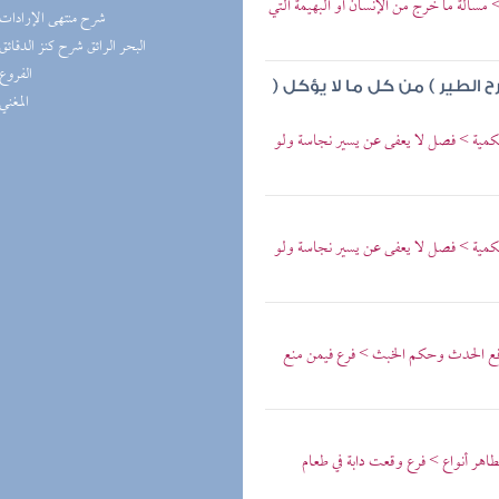
مسألة ما خرج من الإنسان أو البهيمة التي
(1) شرح منتهى الإرادات
(1) البحر الرائق شرح كنز الدقائق
(1) الفروع
ح الطير ) من كل ما لا يؤكل (
(1) المغني
لحكمية > فصل لا يعفى عن يسير نجاسة ولو
لحكمية > فصل لا يعفى عن يسير نجاسة ولو
فع الحدث وحكم الخبث > فرع فيمن منع
هر أنواع > فرع وقعت دابة في طعام