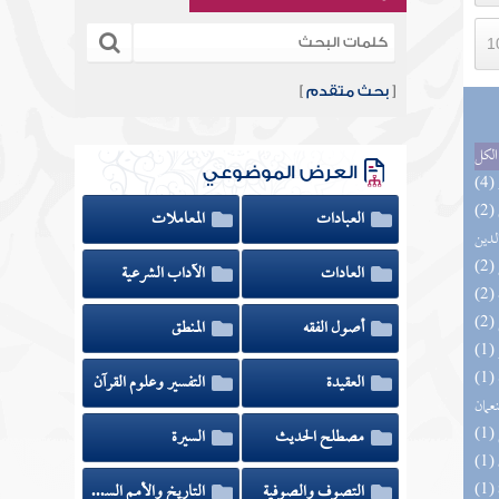
[
بحث متقدم
]
الكل
العرض الموضوعي
(2) إتحاف السادة المتقين بشرح إحياء علوم
العبادات
المعاملات
لدين
العادات
الآداب الشرعية
أصول الفقه
المنطق
(1) الأشباه والنظائر على مذاهب أبي حنيفة
العقيدة
التفسير وعلوم القرآن
نعمان
مصطلح الحديث
السيرة
التصوف والصوفية
التاريخ والأمم السابقة