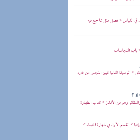
 في القياس > فصل مثل مما جمع فيه
 > باب النجاسات
ل > الوسيلة الثانية تمييز النجس من غيره
ا ؟
النظائر وهو فن الألغاز > كتاب الطهارة
اتها > القسم الأول في طهارة الخبث >