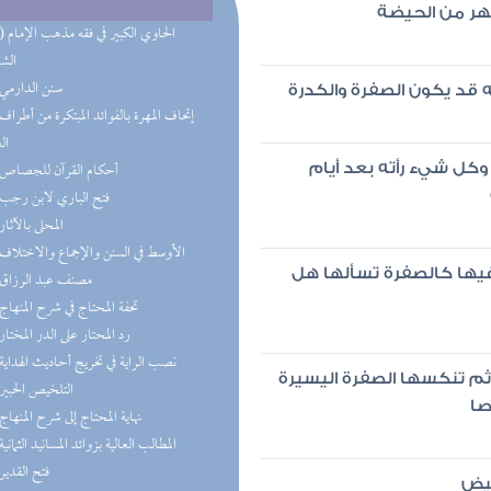
طهر من الحيضة
(10) الحا
الش
(8) سنن الدارمي
ه قد يكون الصفرة والكدرة
ال
(4) أحكام القرآن للجصاص
وكل شيء رأته بعد أيام
(4) فتح الباري لابن رجب
(3) المحلى بالآثار
(3) الأوسط في السنن والإجماع والاختلاف
يها كالصفرة تسألها هل
(3) مصنف عبد الرزاق
(3) تحفة المحتاج في شرح المنهاج
(2) رد المحتار على الدر المختار
(2) نصب الراية في تخريج أحاديث الهداية
م تنكسها الصفرة اليسيرة
(2) التلخيص الحبير
صا
(2) نهاية المحتاج إلى شرح المنهاج
(2) المطالب العالية بزوائد المسانيد الثمانية
(2) فتح القدير
حيض