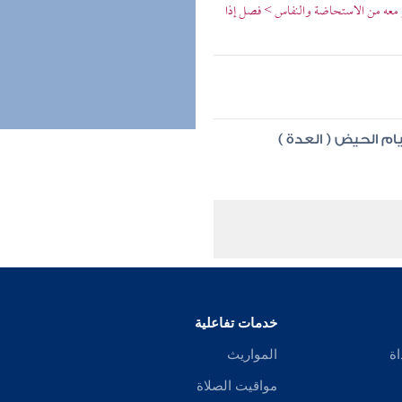
كر معه من الاستحاضة والنفاس > فصل إذا
م الحيض ( العدة )
خدمات تفاعلية
اة
المواريث
مواقيت الصلاة