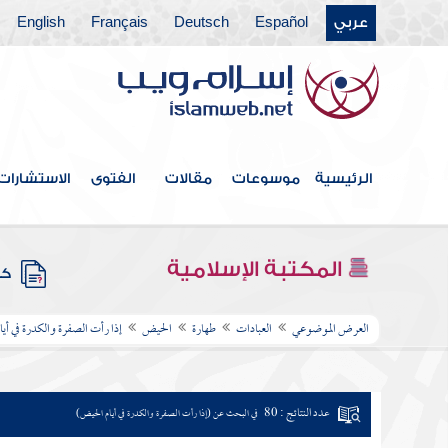
عربي
Español
Deutsch
Français
English
الرئيسية
موسوعات
مقالات
الفتوى
الاستشارات
المكتبة الإسلامية
كتب
العرض الموضوعي
العبادات
طهارة
الحيض
إذا رأت الصفرة والكدرة في أي
عدد النتائج : 80
في البحث عن (إذا رأت الصفرة والكدرة في أيام الحيض)