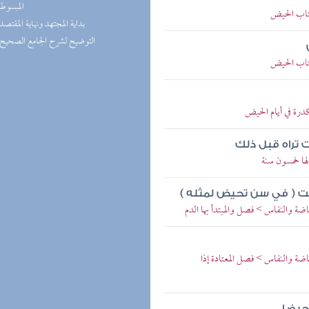
(1) المبسوط
كتاب الحيض
(1) بداية المجتهد ونهاية المقتصد
(1) التوضيح لشرح الجامع الصحيح
كتاب الحيض
درة في أيام الحيض
 تراه قبل ذلك
لها خمسون سنة
اضت ( في سن تحيض لمثله )
ة والنفاس > فصل والمبتدأ بها الدم
ضة والنفاس > فصل المعتادة إذا
حيضا