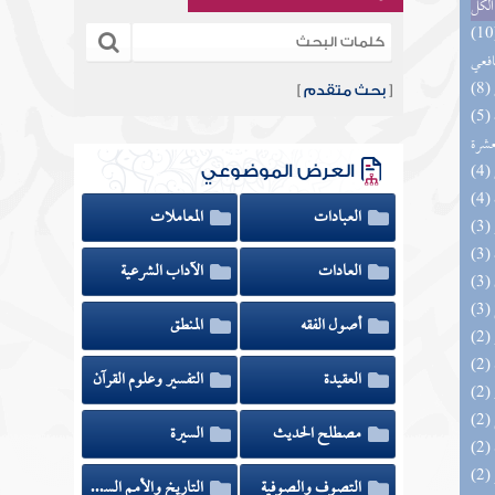
الكل
وي الكبير في فقه مذهب الإمام
افعي
[
بحث متقدم
]
(5) إتحاف المهرة بالفوائد المبتكرة من أطراف
عشرة
العرض الموضوعي
العبادات
المعاملات
العادات
الآداب الشرعية
أصول الفقه
المنطق
العقيدة
التفسير وعلوم القرآن
مصطلح الحديث
السيرة
التصوف والصوفية
التاريخ والأمم السابقة