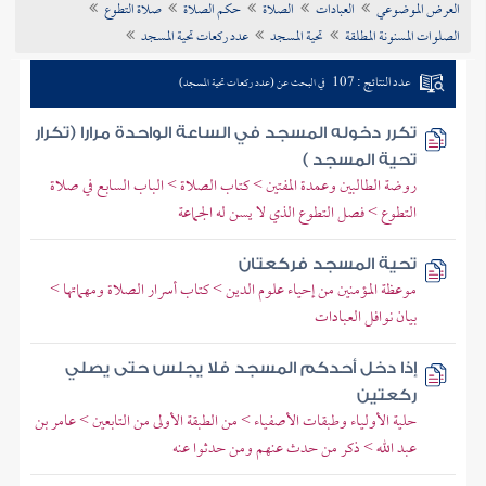
العرض الموضوعي
العبادات
الصلاة
حكم الصلاة
صلاة التطوع
تراجم الأعلام
الصلوات المسنونة المطلقة
تحية المسجد
عدد ركعات تحية المسجد
عدد النتائج : 107
في البحث عن (عدد ركعات تحية المسجد)
تكرر دخوله المسجد في الساعة الواحدة مرارا (تكرار
تحية المسجد )
روضة الطالبين وعمدة المفتين > كتاب الصلاة > الباب السابع في صلاة
التطوع > فصل التطوع الذي لا يسن له الجماعة
تحية المسجد فركعتان
موعظة المؤمنين من إحياء علوم الدين > كتاب أسرار الصلاة ومهماتها >
بيان نوافل العبادات
إذا دخل أحدكم المسجد فلا يجلس حتى يصلي
ركعتين
حلية الأولياء وطبقات الأصفياء > من الطبقة الأولى من التابعين > عامر بن
عبد الله > ذكر من حدث عنهم ومن حدثوا عنه