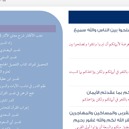
صلحوا بين الناس والله سميع
(18) نخب الأفكار شرح معاني الآثار
(8) زاد المسير
 عرضة لأيمانكم أن تبروا وتتقوا وتصلحوا بين
(6) تفسير البيضاوي
(5) تفسير النسفي
ه باللغو في أيمانكم ولكن يؤاخذكم بما كسبت
لعلوم ال
(5) تفسير ابن عطية
(5) نظم الدرر في تناسب الآيات والسور
(5) فتح الرحمن في تفسير القرآن
م بما عقدتم الأيمان
ه باللغو في أيمانكم ولكن يؤاخذكم
(5) الدر المنثور
(5) إعراب القرآن للنحاس
القربى والمساكين والمهاجرين
(5) تفسير السعدي
ر الله لكم والله غفور رحيم
(5) تفسير أبي السعود
لفضل منكم والسعة أن يؤتوا أولي القربى