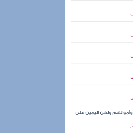
ت
ت
ت
ت
ت
وأموالهم ولكن اليمين على
ت