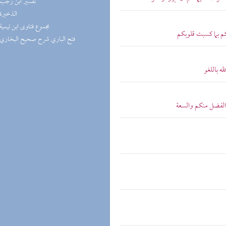
(1) تفسير ابن رجب
(1) الذخيرة
(1) مجموع فتاوى ابن تيمية
كم بما كسبت قلوبكم
(1) فتح الباري شرح صحيح البخاري
له باللغو
و الفضل منكم والسعة