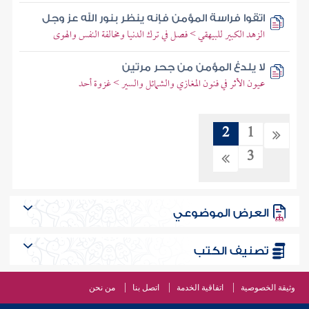
اتقوا فراسة المؤمن فإنه ينظر بنور الله عز وجل
الزهد الكبير للبيهقي > فصل في ترك الدنيا ومخالفة النفس والهوى
لا يلدغ المؤمن من جحر مرتين
عيون الأثر في فنون المغازي والشمائل والسير > غزوة أحد
2
1
3
العرض الموضوعي
تصنيف الكتب
وثيقة الخصوصية
اتفاقية الخدمة
اتصل بنا
من نحن