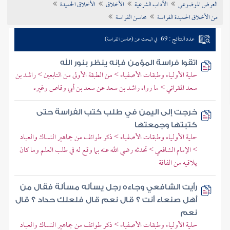
العرض الموضوعي
الآداب الشرعية
الأخلاق
الأخلاق الحميدة
تراجم الأعلام
من الأخلاق الحميدة الفراسة
محاسن الفراسة
عدد النتائج : 69
في البحث عن (محاسن الفراسة)
اتقوا فراسة المؤمن فإنه ينظر بنور الله
حلية الأولياء وطبقات الأصفياء > من الطبقة الأولى من التابعين > راشد بن
سعد المقرائي > ما رواه راشد بن سعد عن سعد بن أبي وقاص وغيره
خرجت إلى اليمن في طلب كتب الفراسة حتى
كتبتها وجمعتها
حلية الأولياء وطبقات الأصفياء > ذكر طوائف من جماهير النساك والعباد
> الإمام الشافعي > تحدثه رضي الله عنه بما وقع له في طلب العلم وما كان
يلاقيه من الفاقة
رأيت الشافعي وجاءه رجل يسأله مسألة فقال من
أهل صنعاء أنت ؟ قال نعم قال فلعلك حداد ؟ قال
نعم
حلية الأولياء وطبقات الأصفياء > ذكر طوائف من جماهير النساك والعباد