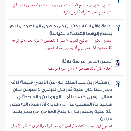
التفسير الكبير أو مفاتيح الغيب > سورة يوسف > قوله تعالى وقال الذي
اشتراه من مصر لامرأته أكرمي مثواه
القوة والأمانة لا يكفيان في حصول المقصود ما لم
ينضم إليهما الفطنة والكياسة
التفسير الكبير أو مفاتيح الغيب > سورة القصص > قوله تعالى ولما توجه
تلقاء مدين قال عسى ربي أن يهديني سواء السبيل
أحسن الناس فراسة ثلاثة
أحكام القرآن للجصاص > ومن سورة يوسف
أن هشام بن عبد الملك أدى عن الزهري سبعة آلاف
دينار دينا كان عليه ثم قال للزهري لا تعودن تدان
فقال الزهري كيف يا أمير المؤمنين وقد حدثني
سعيد بن المسيب عن أبي هريرة أن رسول الله صلى
الله عليه وسلم قال لا يلدغ المؤمن من جحر واحد
مرتين
صحيح ابن حبان > كتاب الرقائق > باب الخوف والتقوى > ذكر الإخبار