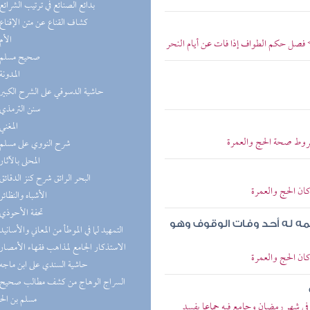
(4) بدائع الصنائع في ترتيب الشرائع
(4) كشاف القناع عن متن الإقناع
(3) الأم
> فصل حكم الطواف إذا فات عن أيام النحر
(3) صحيح مسلم
(3) المدونة
(3) حاشية الدسوقي على الشرح الكبير
(3) سنن الترمذي
(3) المغني
شروط صحة الحج والعمرة
(3) شرح النووي على مسلم
(3) المحلى بالآثار
(3) البحر الرائق شرح كنز الدقائق
كان الحج والعمرة
(3) الأشباه والنظائر
(3) تحفة الأحوذي
مه له أحد وفات الوقوف وهو
(2) التمهيد لما في الموطأ من المعاني والأسانيد
(2) الاستذكار الجامع لمذاهب فقهاء الأمصار
كان الحج والعمرة
(2) حاشية السندي على ابن ماجه
مسلم بن ال
ي شهر رمضان وجامع فيه جماعا يفسد