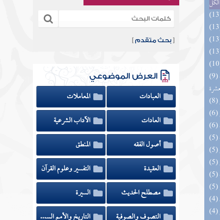
الكل
[
بحث متقدم
]
(9) إتحاف المهرة بالفوائد المبتكرة من أطراف
العرض الموضوعي
عشرة
العبادات
المعاملات
العادات
الآداب الشرعية
أصول الفقه
المنطق
العقيدة
التفسير وعلوم القرآن
مصطلح الحديث
السيرة
التصوف والصوفية
التاريخ والأمم السابقة