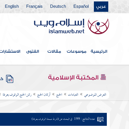
عربي
Español
Deutsch
Français
English
الرئيسية
موسوعات
مقالات
الفتوى
الاستشارات
المكتبة الإسلامية
كتب
العرض الموضوعي
العبادات
الحج
أركان الحج
ركن الحج الوقوف بعرفة
عدد النتائج : 199
في البحث عن (شرط صحة الوقوف بعرفة)