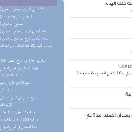
ضت ذلك اليوم
(13) التوضيح لشرح الجامع الصحيح
(13) المجموع شرح المهذب
(13) صحيح البخاري
(13) فتح الباري شرح صحيح البخاري
(10) عمدة القاري شرح صحيح البخاري
ال
(8) مواهب الجليل في شرح مختصر خليل
 عرفات
(6) نهاية المحتاج إلى شرح المنهاج
صل وإذا لم يدخل المحرم مكة وتوجه إلى
(6) مسند الإمام أحمد
(5) فتح الباري لابن رجب
(5) سنن النسائي
فة
(5) شرح السيوطي لسنن النسائي
(5) الإنصاف
(5) رد المحتار على الدر المختار
بعد أن أكملوا عدة ذي
(4) روضة الطالبين وعمدة المفتين
(4) تحفة المحتاج في شرح المنهاج