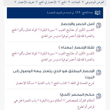
العرض الموضوعي
العبادات
الحج
الإحصار في الحج
تعريف الإحصار
تراجم الأعلام
عدد النتائج : 133
في البحث عن (تعريف الإحصار)
أصل الحصر والإحصار
التفسير الكبير أو مفاتيح الغيب > سورة البقرة > قوله تعالى وأتموا الحج
والعمرة لله فإن أحصرتم فما استيسر من الهدي
لفظ الإحصار (معناه )
التفسير الكبير أو مفاتيح الغيب > سورة البقرة > قوله تعالى وأتموا الحج
والعمرة لله فإن أحصرتم فما استيسر من الهدي
الإحصار المطلق هو الذي يتعذر معه الوصول إلى
البيت
شرح العمدة في الفقه > كتاب الحج > باب الفدية > مسألة الإحصار
حكم المحصر (الحج)
أحكام القرآن للجصاص > أحكام سورة البقرة > باب العمرة هل هي
فرض أم تطوع