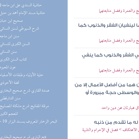
(10) حاشية السندي على ابن ماجه
لحج والعمرة وفضل متابعتهما
(9) حاشية مسند الإمام أحمد بن حنبل
(9) صحيح ابن حبان
 لينفيان الفقر والذنوب كما
(9) شرح السيوطي لسنن النسائي
(8) سنن ابن ماجه
لحج والعمرة وفضل متابعتهما
(8) السنن الكبرى للنسائي
(8) سنن النسائي
في الفقر والذنوب كما ينفي
(7) كتاب السنن الكبرى
(7) عون المعبود
لحج والعمرة وفضل متابعتهما
(7) حلية الأولياء وطبقات الأصفياء
(6) تحفة الأحوذي
 هما من أفضل الأعمال إلا من
(6) عمدة القاري شرح صحيح البخاري
والوسطى حجة مبرورة أو
(6) سنن الدارقطني
(6) مرقاة المفاتيح شرح مشكاة المصابيح
لاق عبارتان عن دين واحد
(5) المعجم الكبير
له ما تقدم من ذنبه
الاعتكاف > فصل في الإحرام والتلبية
(5) فتح الباري شرح صحيح البخاري