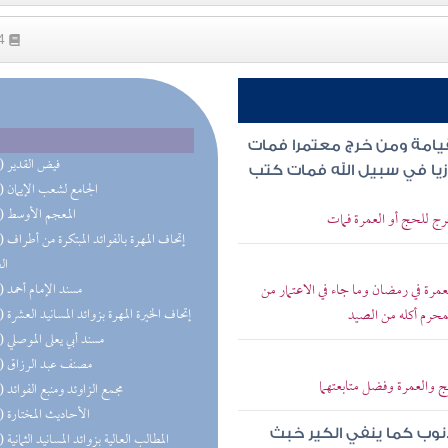
24
قيامة ومن خرج معتمرا فمات
(35) فيض القدير
ازيا في سبيل الله فمات كتب
(23) الجامع لشعب الإيمان
(21) المعجم الأوسط
خرج للحج أو العمرة فمات
(20) إتحاف 
ال
عمرة في رمضان وما جاء في الاعتمار من
(18) مسند الإمام أحمد
لمحرم أكله من الصيد
(13) إتحاف الخيرة المهرة بزوائد المسانيد العشرة
(13) مسند أبي يعلى الموصلي
(12) مصنف عبد الرزاق
لحج والعمرة وفضل متابعتهما
(12) مجمع الزاوئد ومنبع الفوائد
(11) الأحاديث المختارة
لذنوب كما ينفي الكير خبث
(11) المطالب العالية بزوائد المسانيد الثمانية