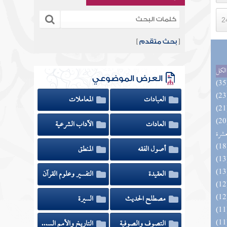
[
بحث متقدم
]
الكل
العرض الموضوعي
العبادات
المعاملات
المهرة بالفوائد المبتكرة من أطراف
العادات
الآداب الشرعية
عشرة
أصول الفقه
المنطق
العقيدة
التفسير وعلوم القرآن
مصطلح الحديث
السيرة
التصوف والصوفية
التاريخ والأمم السابقة