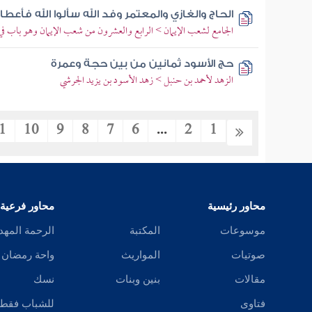
الحاج والغازي والمعتمر وفد الله سألوا الله فأ
الجامع لشعب الإيمان > الرابع والعشرون من شعب الإيمان وهو باب ف
حج الأسود ثمانين من بين حجة وعمرة
الزهد لأحمد بن حنبل > زهد الأسود بن يزيد الجرشي
1
10
9
8
7
6
...
2
1
محاور رئيسية
محاور فرعية
موسوعات
المكتبة
الرحمة المهد
صوتيات
المواريث
واحة رمضان
مقالات
بنين وبنات
نسك
فتاوى
للشباب فقط