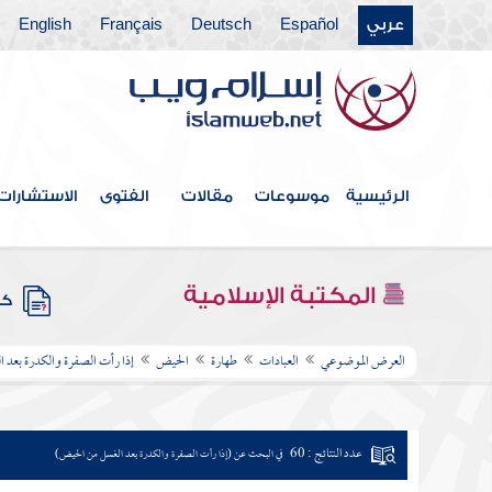
عربي
Español
Deutsch
Français
English
الرئيسية
موسوعات
مقالات
الفتوى
الاستشارات
المكتبة الإسلامية
كتب
العرض الموضوعي
العبادات
طهارة
الحيض
إذا رأت الصفرة والكدرة بعد 
عدد النتائج : 60
في البحث عن (إذا رأت الصفرة والكدرة بعد الغسل من الحيض)