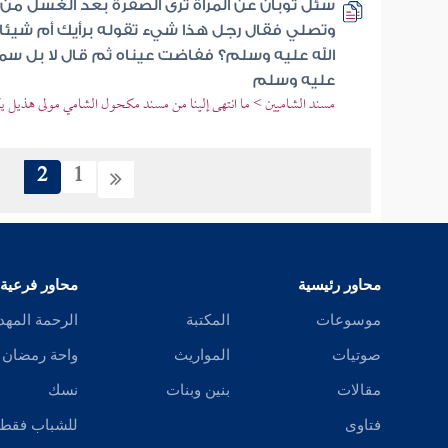
سئل ثوبان عن المرأة ترى الصفرة بعد الغسل من
وتصلي فقال رجل هذا شيء تقوله برأيك أم شيئ
الله عليه وسلم؟ ففاضت عيناه ثم قال لا بل سم
عليه وسلم
مسند الشاميين > ما انتهى إلينا من مسند مكحول الشامي مولى هذيل يك
2
1
محاور رئيسية
محاور فرعية
موسوعات
المكتبة
الرحمة المهد
صوتيات
المواريث
واحة رمضان
مقالات
بنين وبنات
نسك
فتاوى
للشباب فقط