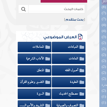
الكل
[
بحث متقدم
]
العرض الموضوعي
العبادات
المعاملات
العادات
الآداب الشرعية
أصول الفقه
المنطق
(2) إتحاف المهرة بالفوائد المبتكرة من أطراف
العقيدة
التفسير وعلوم القرآن
عشرة
مصطلح الحديث
السيرة
التصوف والصوفية
التاريخ والأمم السابقة