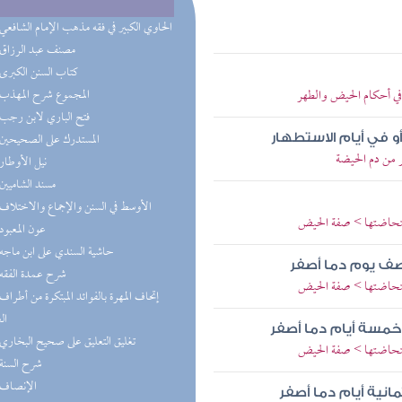
(8) الحاوي الكبير في فقه مذهب الإمام الشافعي
(7) مصنف عبد الرزاق
(7) كتاب السنن الكبرى
في أحكام الحيض والطهر
(4) المجموع شرح المهذب
(4) فتح الباري لابن رجب
(3) المستدرك على الصحيحين
أو في أيام الاستطهار
 من دم الحيضة
(2) نيل الأوطار
(2) مسند الشاميين
(2) الأوسط في السنن والإجماع والاختلاف
ستحاضتها > صفة الحيض
(2) عون المعبود
(2) حاشية السندي على ابن ماجه
صف يوم دما أصفر
(2) شرح عمدة الفقه
ستحاضتها > صفة الحيض
ال
خمسة أيام دما أصفر
(2) تغليق التعليق على صحيح البخاري
ستحاضتها > صفة الحيض
(1) شرح السنة
(1) الإنصاف
انية أيام دما أصفر