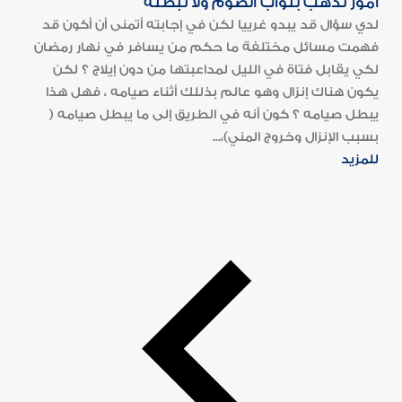
أمور تذهب بثواب الصوم ولا تبطله
لدي سؤال قد يبدو غرييا لكن في إجابته أتمنى أن أكون قد
فهمت مسائل مختلفة ما حكم من يسافر في نهار رمضان
لكي يقابل فتاة في الليل لمداعبتها من دون إيلاج ؟ لكن
يكون هناك إنزال وهو عالم بذللك أثناء صيامه ، فهل هذا
يبطل صيامه ؟ كون أنه في الطريق إلى ما يبطل صيامه (
بسبب الإنزال وخروج المني)،...
للمزيد