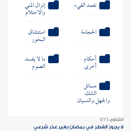
تعمد القيء
إنزال المني
والاحتلام
الحجامة
استنشاق
البخور
أحكام
ما لا يفسد
أخرى
الصوم
مسائل
الشك
والجهل والنسيان
الفتاوى (22)
لا يجوز الفطر في رمضان بغير عذر شرعي