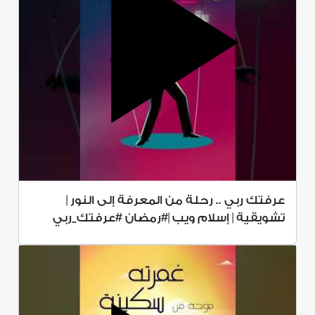
عرفتك ربي .. رحلة من المعرفة إلى النور |
تشويقية | إسلام ويب |#رمضان #عرفتك_ربي