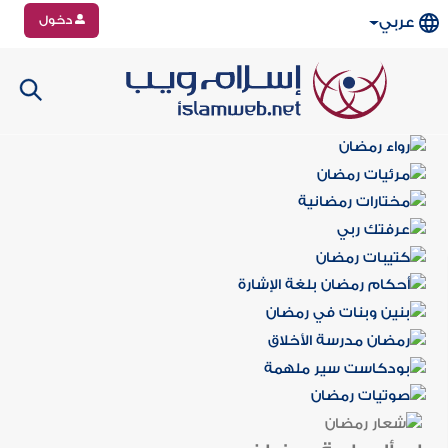
دخول
عربي