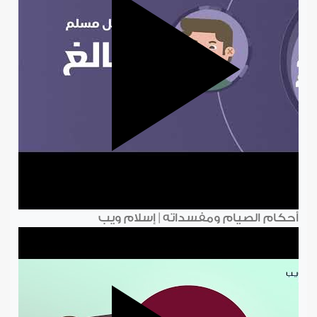
أحكام الصيام ومفسداته | إسلام ويب