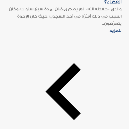
القضاء؟
والدي -حفظه الله- لم يصم رمضان لمدة سبع سنوات، وكان
السبب في ذلك أَسْرَه في أحد السجون، حيث كان الإخوة
يتعرّضون..
للمزيد