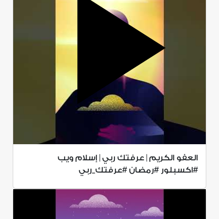
العفو الكريم | عرفتك ربي | إسلام ويب
#اكسبلور #رمضان #عرفتك_ربي