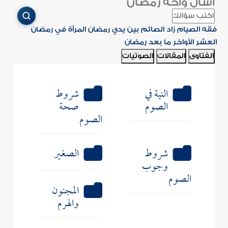
اسأل واحة رمضان
فقه الصيام
زاد الصائم
بين يدي رمضان
المرأة في رمضان
العشر الأواخر
ما بعد رمضان
الفتاوى
المقالات
الصوتيات
النية في
شروط
الصوم
صحة
الصوم
شروط
الصغير
وجوب
الصوم
المجنون
والهرم