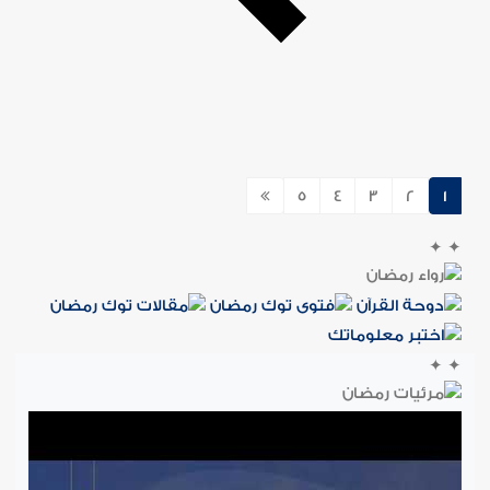
5
4
3
2
1
✦
✦
✦
✦