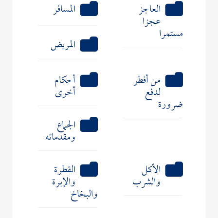
العاجز
المسافر
عجزا
مستمرا
المريض
من أفطر
أحكام
لدفع
أخرى
ضرورة
الجماع
ومقدماته
الأكل
القطرة
والشرب
والإبرة
والبخاخ