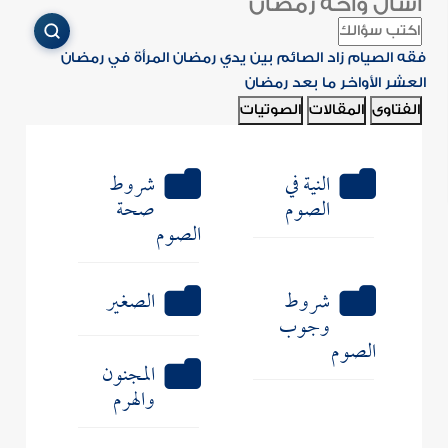
اسأل واحة رمضان
فقه الصيام
زاد الصائم
بين يدي رمضان
المرأة في رمضان
العشر الأواخر
ما بعد رمضان
الفتاوى
المقالات
الصوتيات
النية في
شروط
الصوم
صحة
الصوم
شروط
الصغير
وجوب
الصوم
المجنون
والهرم