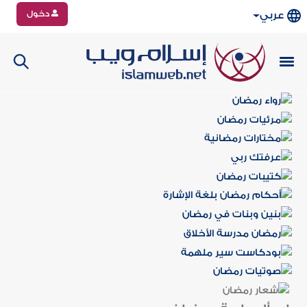
دخول
عربي