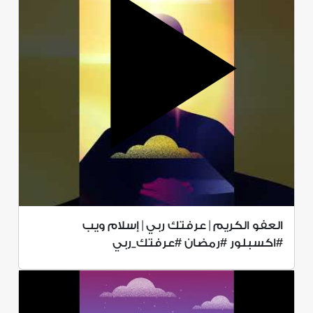
العفو الكريم | عرفتك ربي | إسلام ويب
#اكسبلور #رمضان #عرفتك_ربي