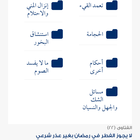
تعمد القيء
إنزال المني
والاحتلام
الحجامة
استنشاق
البخور
أحكام
ما لا يفسد
أخرى
الصوم
مسائل
الشك
والجهل والنسيان
الفتاوى (22)
لا يجوز الفطر في رمضان بغير عذر شرعي