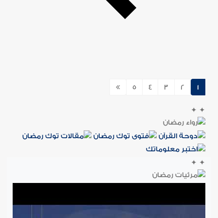
5
4
3
2
1
✦
✦
✦
✦