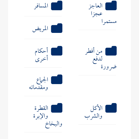
العاجز
المسافر
عجزا
مستمرا
المريض
من أفطر
أحكام
لدفع
أخرى
ضرورة
الجماع
ومقدماته
الأكل
القطرة
والشرب
والإبرة
والبخاخ