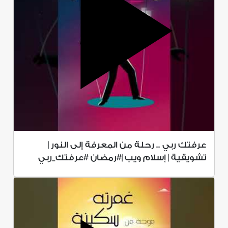
عرفتك ربي .. رحلة من المعرفة إلى النور |
تشويقية | إسلام ويب |#رمضان #عرفتك_ربي