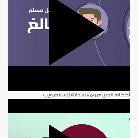
أحكام الصيام ومفسداته | إسلام ويب