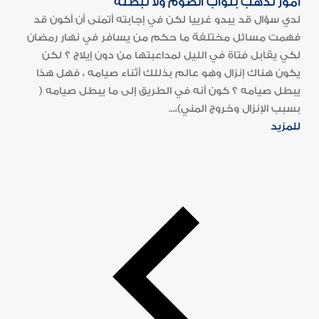
أمور تذهب بثواب الصوم ولا تبطله
لدي سؤال قد يبدو غرييا لكن في إجابته أتمنى أن أكون قد
فهمت مسائل مختلفة ما حكم من يسافر في نهار رمضان
لكي يقابل فتاة في الليل لمداعبتها من دون إيلاج ؟ لكن
يكون هناك إنزال وهو عالم بذللك أثناء صيامه ، فهل هذا
يبطل صيامه ؟ كون أنه في الطريق إلى ما يبطل صيامه (
بسبب الإنزال وخروج المني)،...
للمزيد