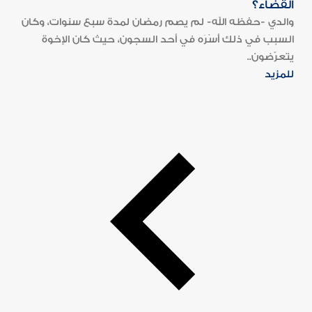
القضاء؟
والدي -حفظه الله- لم يصم رمضان لمدة سبع سنوات، وكان
السبب في ذلك أَسْرَه في أحد السجون، حيث كان الإخوة
يتعرّضون..
للمزيد