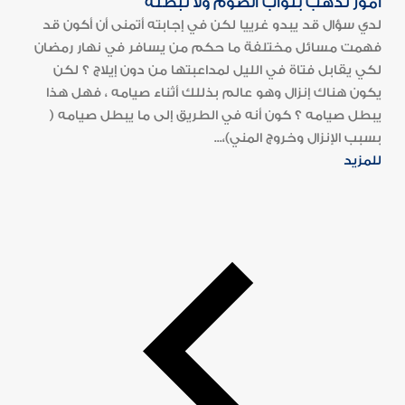
أمور تذهب بثواب الصوم ولا تبطله
لدي سؤال قد يبدو غرييا لكن في إجابته أتمنى أن أكون قد
فهمت مسائل مختلفة ما حكم من يسافر في نهار رمضان
لكي يقابل فتاة في الليل لمداعبتها من دون إيلاج ؟ لكن
يكون هناك إنزال وهو عالم بذللك أثناء صيامه ، فهل هذا
يبطل صيامه ؟ كون أنه في الطريق إلى ما يبطل صيامه (
بسبب الإنزال وخروج المني)،...
للمزيد