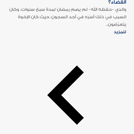
القضاء؟
والدي -حفظه الله- لم يصم رمضان لمدة سبع سنوات، وكان
السبب في ذلك أَسْرَه في أحد السجون، حيث كان الإخوة
يتعرّضون..
للمزيد