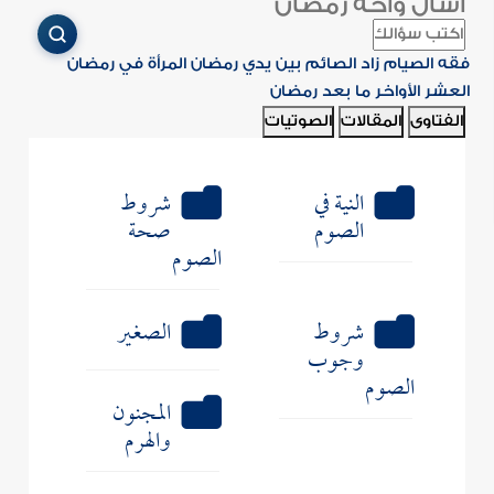
اسأل واحة رمضان
فقه الصيام
زاد الصائم
بين يدي رمضان
المرأة في رمضان
العشر الأواخر
ما بعد رمضان
الفتاوى
المقالات
الصوتيات
النية في
شروط
الصوم
صحة
الصوم
شروط
الصغير
وجوب
الصوم
المجنون
والهرم