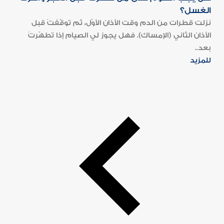
الغسل؟
نزلت قطرات من الدم وقت الأذان الأوّل، ثم توقّفتْ قبل
الأذان الثاني (الإمساك). فهل يجوز لي الصيام إذا تطهّرتُ
بعد..
للمزيد