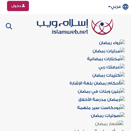
دخول
عربي