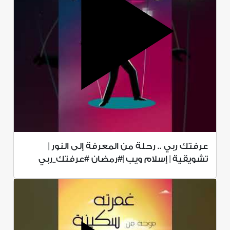
عرفتك ربي .. رحلة من المعرفة إلى النور |
تشويقية | إسلام ويب |#رمضان #عرفتك_ربي