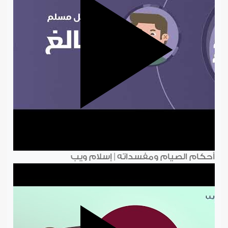
أحكام الصيام ومفسداته | إسلام ويب