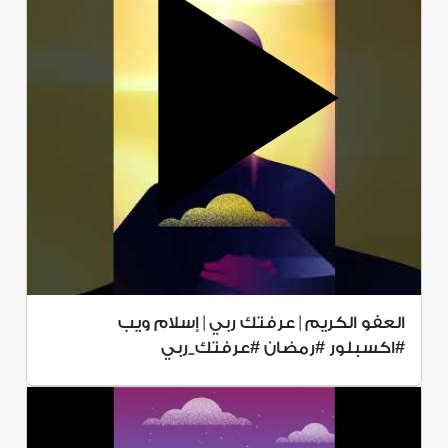
العفو الكريم | عرفتك ربي | إسلام ويب
#اكسبلور #رمضان #عرفتك_ربي