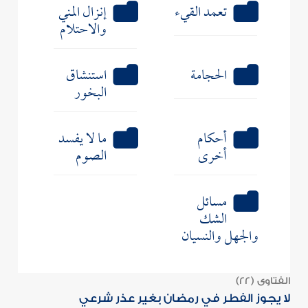
تعمد القيء
إنزال المني
والاحتلام
الحجامة
استنشاق
البخور
أحكام
ما لا يفسد
أخرى
الصوم
مسائل
الشك
والجهل والنسيان
الفتاوى (22)
لا يجوز الفطر في رمضان بغير عذر شرعي