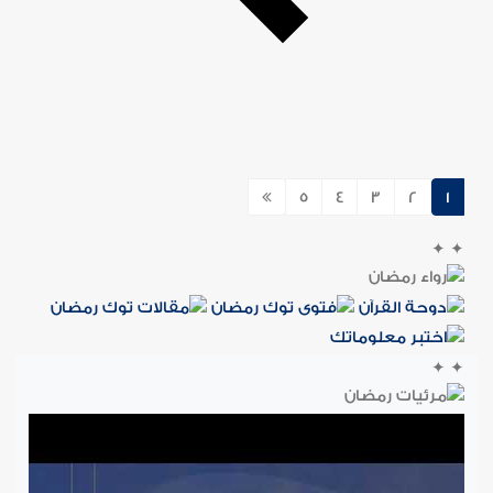
5
4
3
2
1
✦
✦
✦
✦