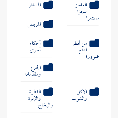
العاجز
المسافر
عجزا
مستمرا
المريض
من أفطر
أحكام
لدفع
أخرى
ضرورة
الجماع
ومقدماته
الأكل
القطرة
والشرب
والإبرة
والبخاخ