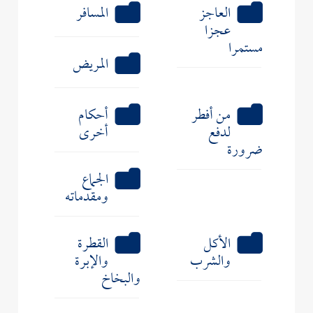
العاجز
المسافر
عجزا
مستمرا
المريض
من أفطر
أحكام
لدفع
أخرى
ضرورة
الجماع
ومقدماته
الأكل
القطرة
والشرب
والإبرة
والبخاخ