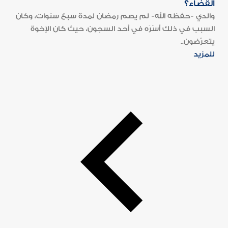
القضاء؟
والدي -حفظه الله- لم يصم رمضان لمدة سبع سنوات، وكان
السبب في ذلك أَسْرَه في أحد السجون، حيث كان الإخوة
يتعرّضون..
للمزيد