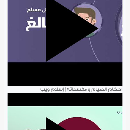
أحكام الصيام ومفسداته | إسلام ويب