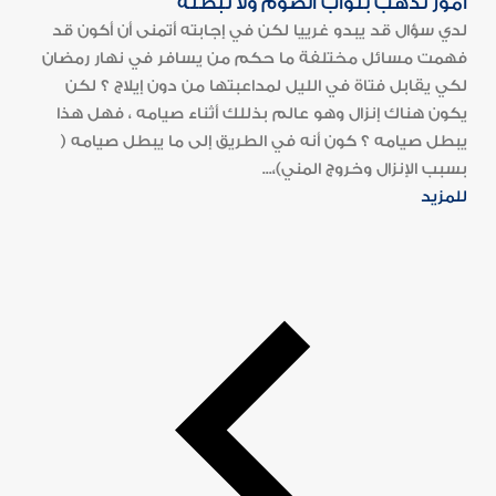
أمور تذهب بثواب الصوم ولا تبطله
لدي سؤال قد يبدو غرييا لكن في إجابته أتمنى أن أكون قد
فهمت مسائل مختلفة ما حكم من يسافر في نهار رمضان
لكي يقابل فتاة في الليل لمداعبتها من دون إيلاج ؟ لكن
يكون هناك إنزال وهو عالم بذللك أثناء صيامه ، فهل هذا
يبطل صيامه ؟ كون أنه في الطريق إلى ما يبطل صيامه (
بسبب الإنزال وخروج المني)،...
للمزيد