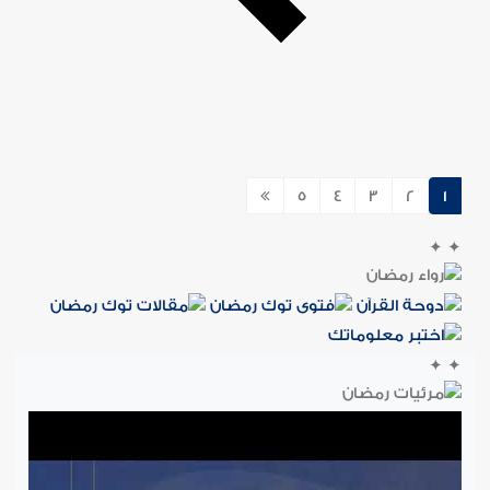
5
4
3
2
1
✦
✦
✦
✦