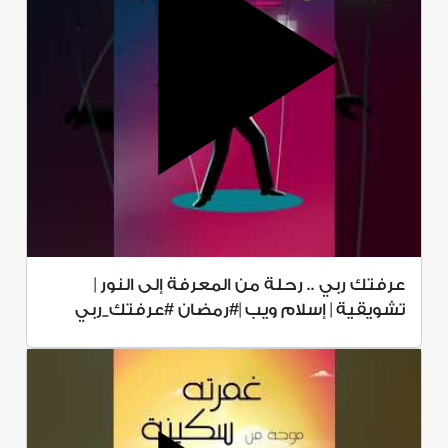
عرفتك ربي .. رحلة من المعرفة إلى النور |
تشويقية | إسلام ويب |#رمضان #عرفتك_ربي