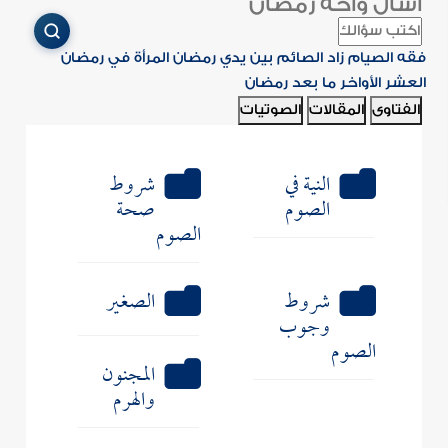
اسأل واحة رمضان
فقه الصيام
زاد الصائم
بين يدي رمضان
المرأة في رمضان
العشر الأواخر
ما بعد رمضان
الفتاوى
المقالات
الصوتيات
النية في
شروط
الصوم
صحة
الصوم
شروط
الصغير
وجوب
الصوم
المجنون
والهرم