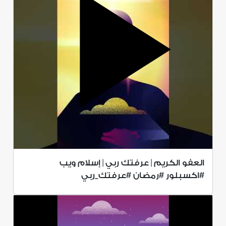
العفو الكريم | عرفتك ربي | إسلام ويب
#اكسبلور #رمضان #عرفتك_ربي