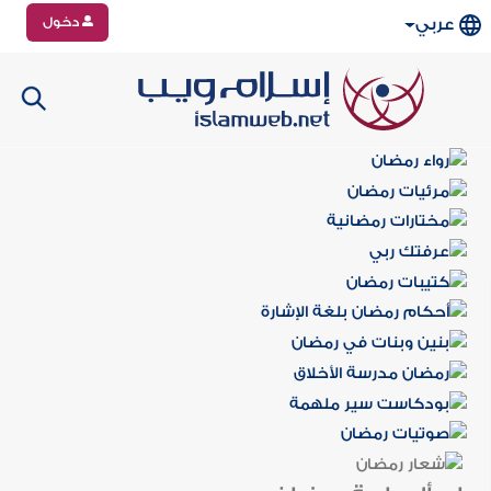
دخول
عربي