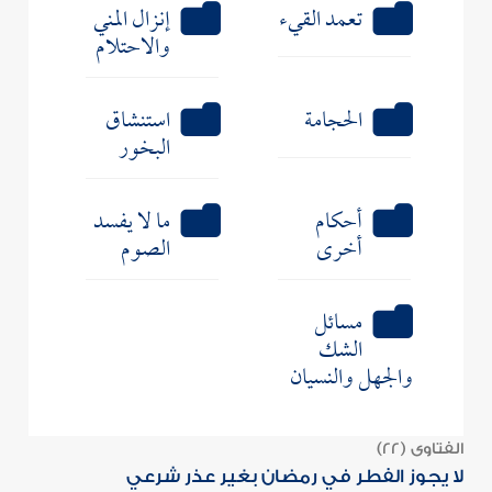
تعمد القيء
إنزال المني
والاحتلام
الحجامة
استنشاق
البخور
أحكام
ما لا يفسد
أخرى
الصوم
مسائل
الشك
والجهل والنسيان
الفتاوى (22)
لا يجوز الفطر في رمضان بغير عذر شرعي