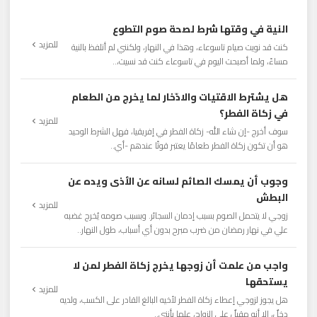
النية في وقتها شرط لصحة صوم التطوع
للمزيد
كنت قد نويت صيام تاسوعاء، وهذا في النهار، ولكنني لم أتلفظ بالنية
مساءً، ولما أصبحت اليوم في تاسوعاء كنت قد نسيت،..
هل يشترط الاقتيات والادّخار لما يخرج من الطعام
في زكاة الفطر؟
للمزيد
سوف أخرج -إن شاء الله- زكاة الفطر في إفريقيا، فهل الشرط الوحيد
هو أن تكون زكاة الفطر طعامًا يعتبر قوتًا عندهم -أي..
وجوب أن يمسك الصائم لسانه عن الأذى ويده عن
البطش
للمزيد
زوجي لا يتحمل الصوم بسبب إدمان السجائر. وبسبب صومه يُخرج غضبه
علي في نهار رمضان من ضرب مبرح بدون أي أسباب، طول النهار..
واجب من علمت أن زوجها يخرج زكاة الفطر لمن لا
يستحقها
للمزيد
هل يجوز لزوجي إعطاء زكاة الفطر لأخيه البالغ القادر على الكسب، ولديه
دخلٌ، إلا أنه مقبلٌ على الزواج، علما بأنني..