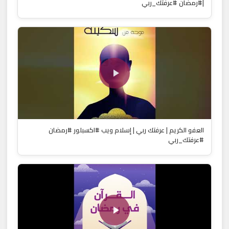
|#رمضان #عرفتك_ربي
العفو الكريم | عرفتك ربي | إسلام ويب #اكسبلور #رمضان
#عرفتك_ربي