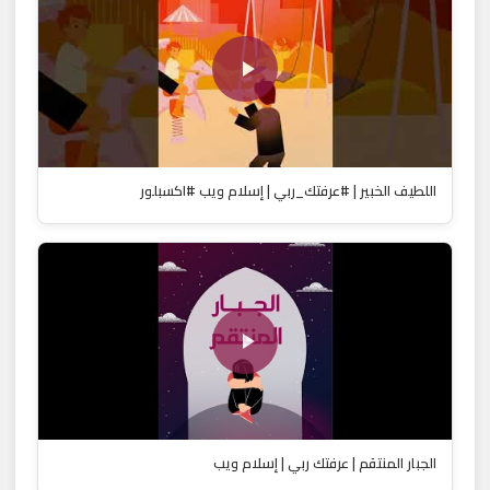
اللطيف الخبير | #عرفتك_ربي | إسلام ويب #اكسبلور
الجبار المنتقم | عرفتك ربي | إسلام ويب