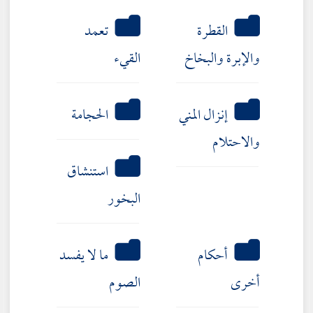
القطرة
تعمد
والإبرة والبخاخ
القيء
إنزال المني
الحجامة
والاحتلام
استنشاق
البخور
أحكام
ما لا يفسد
أخرى
الصوم