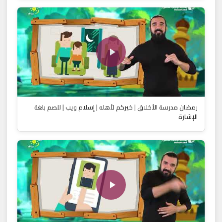
رمضان مدرسة الأخلاق | خيركم لأهله | إسلام ويب | للصم بلغة
الإشارة