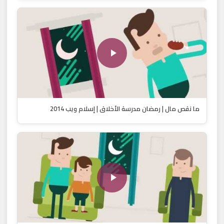
ما نقص مال | رمضان مدرسة الأخلاق | إسلام ويب 2014