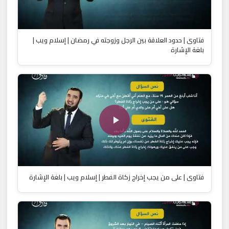
فتاوى | حدود العلاقة بين الرجل وزوجته في رمضان | إسلام ويب |
بلغة الإشارة
فتاوى | على من يجب إخراج زكاة الفطر | إسلام ويب | بلغة الإشارة