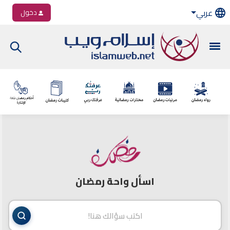
عربي
دخول
اسأل واحة رمضان