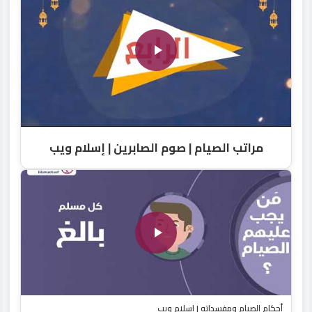
مراتب الصيام | صوم الصابرين | إسلام ويب
أحكام الصيام ومفسداته | إسلام ويب