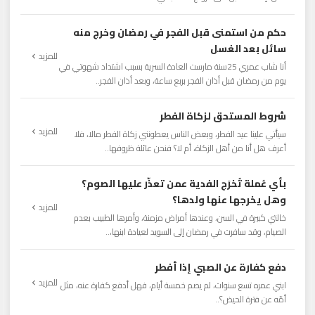
حكم من استمنى قبل الفجر في رمضان وخرج منه
سائل بعد الغسل
للمزيد
أنا شاب عمري 25سنة مارست العادة السرية بسبب اشتداد شهوتي في
يوم من رمضان قبل أذان الفجر بربع ساعة، وبعد أذان الفجر..
شروط المستحق لزكاة الفطر
للمزيد
سيأتي علينا عيد الفطر، وبعض الناس يعطونني زكاة الفطر مالا، فلا
أعرف هل أنا من أهل الزكاة، أم لا؟ فنحن عائلة ظروفها..
بأي عُملة تُخرَج الفدية عمن تعذّر عليها الصوم؟
وهل يخرجها عنها ولدها؟
للمزيد
خالتي كبيرة في السن، وعندها أمراض مزمنة، وأمرها الطبيب بعدم
الصيام، وقد سافرت في رمضان إلى السويد لعيادة ابنها،..
دفع كفارة عن الصبي إذا أفطر
للمزيد
ابني عمره تسع سنوات، لم يصم خمسة أيام، فهل أدفع كفارة عنه، مثل
أمّه عن فترة الحيض؟..