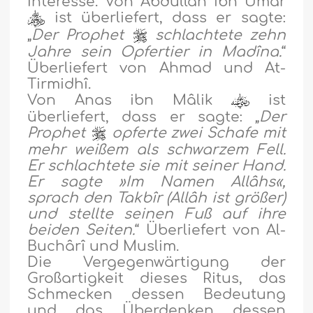
Interesse. Von Abdullâh ibn Umar
ist überliefert, dass er sagte:
„
Der Prophet
schlachtete zehn
Jahre sein Opfertier in Madîna.
“
Überliefert von Ahmad und At-
Tirmidhî.
Von Anas ibn Mâlik
ist
überliefert, dass er sagte: „
Der
Prophet
opferte zwei Schafe mit
mehr weißem als schwarzem Fell.
Er schlachtete sie mit seiner Hand.
Er sagte »Im Namen Allâhs«,
sprach den Takbîr (Allâh ist größer)
und stellte seinen Fuß auf ihre
beiden Seiten.
“ Überliefert von Al-
Buchârî und Muslim.
Die Vergegenwärtigung der
Großartigkeit dieses Ritus, das
Schmecken dessen Bedeutung
und das Überdenken dessen