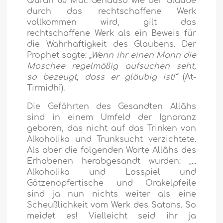
Qurân 60 Mal. Genauso wie der Glaube
durch das rechtschaffene Werk
vollkommen wird, gilt das
rechtschaffene Werk als ein Beweis für
die Wahrhaftigkeit des Glaubens. Der
Prophet sagte:
„Wenn ihr einen Mann die
Moschee regelmäßig aufsuchen seht,
so bezeugt, dass er gläubig ist!“
(At-
Tirmidhî).
Die Gefährten des Gesandten Allâhs
sind in einem Umfeld der Ignoranz
geboren, das nicht auf das Trinken von
Alkoholika und Trunksucht verzichtete.
Als aber die folgenden Worte Allâhs des
Erhabenen herabgesandt wurden:
„...
Alkoholika und Losspiel und
Götzenopfertische und Orakelpfeile
sind ja nun nichts weiter als eine
Scheußlichkeit vom Werk des Satans. So
meidet es! Vielleicht seid ihr ja