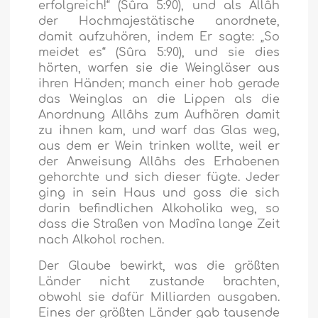
erfolgreich!“
(Sûra 5:90), und als Allâh
der Hochmajestätische anordnete,
damit aufzuhören, indem Er sagte:
„So
meidet es“
(Sûra 5:90), und sie dies
hörten, warfen sie die Weingläser aus
ihren Händen; manch einer hob gerade
das Weinglas an die Lippen als die
Anordnung Allâhs zum Aufhören damit
zu ihnen kam, und warf das Glas weg,
aus dem er Wein trinken wollte, weil er
der Anweisung Allâhs des Erhabenen
gehorchte und sich dieser fügte. Jeder
ging in sein Haus und goss die sich
darin befindlichen Alkoholika weg, so
dass die Straßen von Madîna lange Zeit
nach Alkohol rochen.
Der Glaube bewirkt, was die größten
Länder nicht zustande brachten,
obwohl sie dafür Milliarden ausgaben.
Eines der größten Länder gab tausende