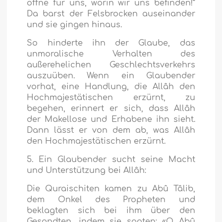
öffne für uns, worin wir uns befinden!“
Da barst der Felsbrocken auseinander
und sie gingen hinaus.
So hinderte ihn der Glaube, das
unmoralische Verhalten des
außerehelichen Geschlechtsverkehrs
auszuüben. Wenn ein Glaubender
vorhat, eine Handlung, die Allâh den
Hochmajestätischen erzürnt, zu
begehen, erinnert er sich, dass Allâh
der Makellose und Erhabene ihn sieht.
Dann lässt er von dem ab, was Allâh
den Hochmajestätischen erzürnt.
5. Ein Glaubender sucht seine Macht
und Unterstützung bei Allâh:
Die Quraischiten kamen zu Abû Tâlib,
dem Onkel des Propheten und
beklagten sich bei ihm über den
Gesandten, indem sie sagten: «O Abû