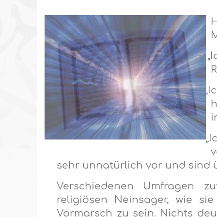
H
M
·
„
R
·
„I
i
·
„
v
sehr unnatürlich vor und sind ü
Verschiedenen Umfragen zuf
religiösen Neinsager, wie s
Vormarsch zu sein. Nichts deut