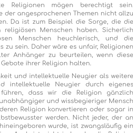
e Religionen mögen berechtigt sein
ge der angesprochenen Themen nicht allz
. Da ist zum Beispiel die Sorge, die di
 religiösen Menschen haben. Sicherlic
iösen Menschen heuchlerisch, und di
s zu sein. Daher wäre es unfair, Religione
ter Anhänger zu beurteilen, wenn dies
 Gebote ihrer Religion halten.
t und intellektuelle Neugier als weiter
nd intellektuelle Neugier durch eigene
ühren, dass wir die Religion gänzlic
g unabhängiger und wissbegieriger Mensc
eren Religion konvertieren oder sogar i
lbstbewusster werden. Nicht jeder, der a
r hineingeboren wurde, ist zwangsläufig ei