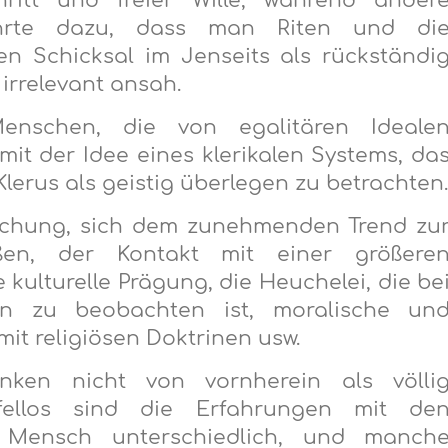
chritt und freier Wille, während ander
ührte dazu, dass man Riten und di
n Schicksal im Jenseits als rückständi
irrelevant ansah.
Menschen, die von egalitären Ideale
it der Idee eines klerikalen Systems, da
Klerus als geistig überlegen zu betrachten
uchung, sich dem zunehmenden Trend zu
ießen, der Kontakt mit einer größere
re kulturelle Prägung, die Heuchelei, die be
hen zu beobachten ist, moralische un
mit religiösen Doktrinen usw.
nken nicht von vornherein als völli
fellos sind die Erfahrungen mit de
 Mensch unterschiedlich, und manch