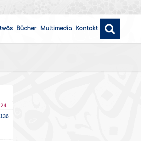
twâs
Bücher
Multimedia
Kontakt
024
136