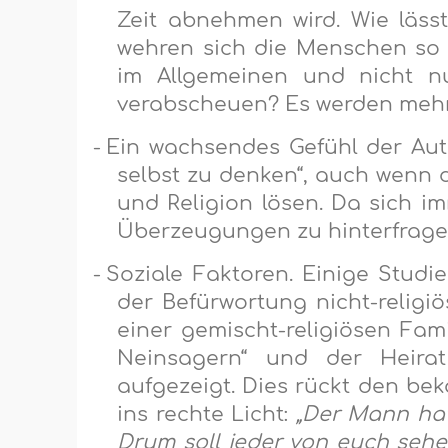
Zeit abnehmen wird. Wie läs
wehren sich die Menschen so 
im Allgemeinen und nicht nu
verabscheuen? Es werden mehre
-
Ein wachsendes Gefühl der Auto
selbst zu denken“, auch wenn d
und Religion lösen. Da sich i
Überzeugungen zu hinterfragen,
-
Soziale Faktoren. Einige Stu
der Befürwortung nicht-relig
einer gemischt-religiösen Fami
Neinsagern“ und der Heirat 
aufgezeigt. Dies rückt den 
ins rechte Licht:
„Der Mann hat
Drum soll jeder von euch sehe