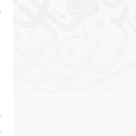
f
r
h
r
e
r
r
m
r