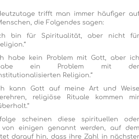
eutzutage trifft man immer häufiger au
enschen, die Folgendes sagen:
Ich bin für Spiritualität, aber nicht fü
eligion.“
ch habe kein Problem mit Gott, aber ic
habe ein Problem mit de
nstitutionalisierten Religion.“
Ich kann Gott auf meine Art und Weis
erehren, religiöse Rituale kommen mi
berholt.“
olge scheinen diese spirituellen ode
ie von einigen genannt werden, auf de
et darauf hin, dass ihre Zahl in nächste