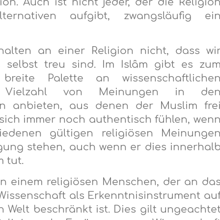
on. Auch ist nicht jeder, der die Religio
lternativen aufgibt, zwangsläufig ei
alten an einer Religion nicht, dass wi
 selbst treu sind. Im Islâm gibt es zu
breite Palette an wissenschaftliche
 Vielzahl von Meinungen in de
nen anbieten, aus denen der Muslim fre
sich immer noch authentisch fühlen, wen
iedenen gültigen religiösen Meinunge
ügung stehen, auch wenn er dies innerhal
 tut.
an einem religiösen Menschen, der an da
Wissenschaft als Erkenntnisinstrument au
n Welt beschränkt ist. Dies gilt ungeachte