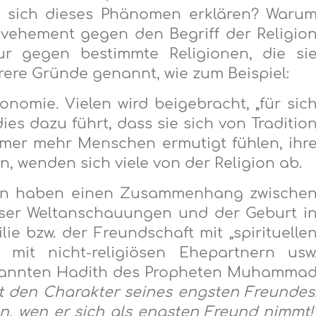
st sich dieses Phänomen erklären? Waru
vehement gegen den Begriff der Religio
r gegen bestimmte Religionen, die si
re Gründe genannt, wie zum Beispiel:
nomie. Vielen wird beigebracht, „für sic
ies dazu führt, dass sie sich von Traditio
mmer mehr Menschen ermutigt fühlen, ihr
 wenden sich viele von der Religion ab.
dien haben einen Zusammenhang zwische
iöser Weltanschauungen und der Geburt i
lie bzw. der Freundschaft mit „spirituelle
mit nicht-religiösen Ehepartnern usw
bekannten Hadith des Propheten Muhamma
 den Charakter seines engsten Freundes
n, wen er sich als engsten Freund nimmt!