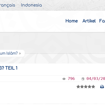
rançais
Indonesia
Home
Artikel
Fa
um Islâm?
ß? TEIL 1
796
04/03/2