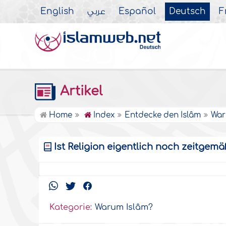
English
عربي
Español
Deutsch
F
Artikel
Home
Index
Entdecke den Islâm
War
Ist Religion eigentlich noch zeitgemä
Kategorie:
Warum Islâm?